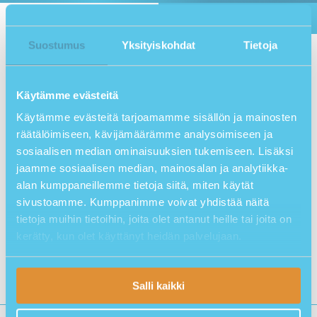
Avoimet koulutukset
Jätä tarjouspyyntö
Suostumus
Yksityiskohdat
Tietoja
Koulutus
Valitse
Käytämme evästeitä
Toteutustapa
Valitse
Käytämme evästeitä tarjoamamme sisällön ja mainosten
Paikkakunta
Valitse
räätälöimiseen, kävijämäärämme analysoimiseen ja
sosiaalisen median ominaisuuksien tukemiseen. Lisäksi
Ajankohta
jaamme sosiaalisen median, mainosalan ja analytiikka-
alan kumppaneillemme tietoja siitä, miten käytät
Kieli
Valitse
sivustoamme. Kumppanimme voivat yhdistää näitä
tietoja muihin tietoihin, joita olet antanut heille tai joita on
Näytä vain kuljettajan ammattipätevyyskoulutukset
kerätty, kun olet käyttänyt heidän palvelujaan.
Kopioi haku
Tyhjennä
HAE
Oho! Jotain meni pieleen.
Salli kaikki