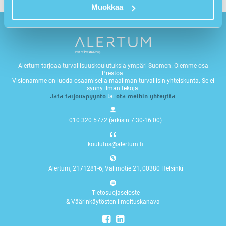
Muokkaa
Alertum tarjoaa turvallisuuskoulutuksia ympäri Suomen. Olemme osa
Prestoa.
Visionamme on luoda osaamisella maailman turvallisin yhteiskunta. Se ei
synny ilman tekoja.
Jätä tarjouspyyntö
ota meihin yhteyttä
tai
.
010 320 5772 (arkisin 7.30-16.00)
koulutus@alertum.fi
Alertum, 2171281-6, Valimotie 21, 00380 Helsinki
Tietosuojaseloste
&
Väärinkäytösten ilmoituskanava