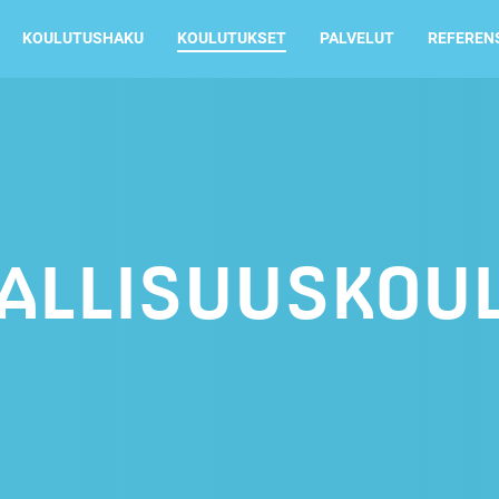
KOULUTUSHAKU
KOULUTUKSET
PALVELUT
REFEREN
ALLISUUSKOU