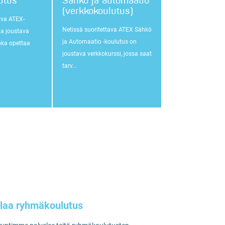
utus
Sähkö ja automaatio
(verkkokoulutus)
ava ATEX-
Netissä suoritettava ATEX Sähkö
ja joustava
ja Automaatio -koulutus on
oka opettaa
joustava verkkokurssi, jossa saat
tarv...
ilaa ryhmäkoulutus