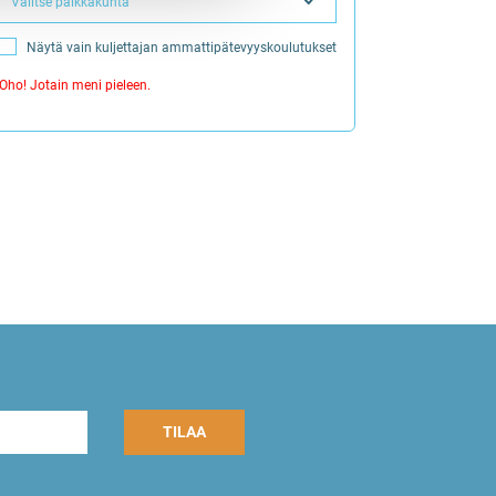
Valitse paikkakunta
Näytä vain kuljettajan ammattipätevyyskoulutukset
Oho! Jotain meni pieleen.