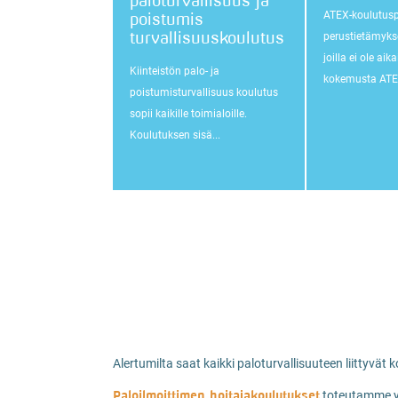
paloturvallisuus ja
poistumis
ATEX-koulutus
turvallisuuskoulutus
perustietämykse
joilla ei ole ai
Kiinteistön palo- ja
kokemusta ATEX
poistumisturvallisuus koulutus
sopii kaikille toimialoille.
Koulutuksen sisä...
Alertumilta saat kaikki paloturvallisuuteen liittyvät 
Paloilmoittimen hoitajakoulutukset
toteutamme yh