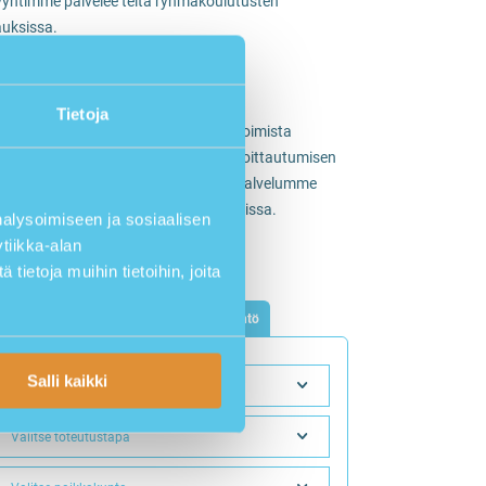
yntimme palvelee teitä ryhmäkoulutusten
lauksissa.
0 320 5772
ulutus@alertum.fi
ydä tarjous ryhmäkoulutuksesta
Tietoja
apuolelta löydät listauksen kaikille avoimista
levista koulutuksista ja voit tehdä ilmoittautumisen
ulutukseen verkossa. Myös asiakaspalvelumme
ttaa teitä yksittäisissä kurssivarauksissa.
lysoimiseen ja sosiaalisen
tä yhteydenottopyyntö
tiikka-alan
laa uutiskirjeemme
ietoja muihin tietoihin, joita
Avoimet koulutukset
Jätä tarjouspyyntö
Salli kaikki
Valitse koulutus
Valitse toteutustapa