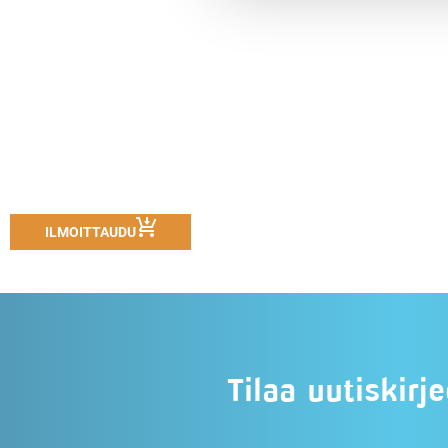
ILMOITTAUDU
Tilaa uutiskir