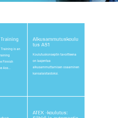
Training
Alkusammutuskoulu
tus AS1
Training is an
Koulutuskonseptin tavoitteena
training
on laajentaa
e Finnish
alkusammuttamisen osaaminen
e Ass...
kansalaistaidoksi.
ATEX -koulutus: