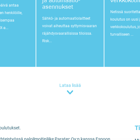
ja automaatio­
verkkokoul
päivä antaa
asennukset
Netissä suoritett
n henkilöille,
Sähkö- ja automaatiolaitteet
koulutus on uusi 
kaisempaa
voivat aiheuttaa syttymisvaaran
verkkokoulutus, j
-a...
räjähdysvaarallisissa tiloissa.
turvalliseen ...
Risk...
Lataa lisää
T
koulutukset.
teistyössä paloilmoitinliike Paratec Oy:n kanssa Espoon