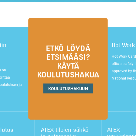
tin
Hot Work 
ETKÖ LÖYDÄ
ETSIMÄÄSI?
Hot Work Card 
official safety 
KÄYTÄ
s on
approved by th
KOULUTUSHAKUA
rittaa
National Rescu
oulutuksen ja
KOULUTUSHAKUUN
lutus
ATEX-tilojen sähkö-
ATEX -