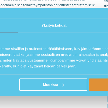
My
 todenmukaisen toimintaympäristön harjoitusten toteuttamiselle
ti
harjoitteita.
01
ko
ökunnan oikea toiminta tulipaloissa tai muissa kiireellistä
Py
Yksityiskohdat
Al
n ja vähentämään tulipalon aiheuttamia vahinkoja
tu
a käytännön sammutusharjoituksista.
ko
au
nteita ja onnettomuuksia tulen kanssa työskenneltäessä.
mme sisällön ja mainosten räätälöimiseen, kävijämäärämme ana
Jä
oppinut huomioimaan riskejä ja tulemaan entistä tietoisemmaksi
iseen. Lisäksi jaamme sosiaalisen median, mainosalan ja analy
Ti
oidaan välttyä. Tulitöistä johtuvien suurpalojen määrä on
, miten käytät sivustoamme. Kumppanimme voivat yhdistää näitä t
kana noin 40 prosentista alle viiteen prosenttiin kaikista
n kerätty, kun olet käyttänyt heidän palvelujaan.
immäisen kerran tai uusii vuosittain noin 70 000 henkilöä.
Muokkaa