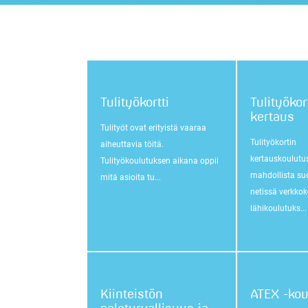
Tulityökortti
Tulityökor
kertaus
Tulityöt ovat erityistä vaaraa
Tulityökortin
aiheuttavia töitä.
kertauskoulutu
Tulityökoulutuksen aikana oppii
mahdollista suo
mitä asioita tu...
netissä verkkok
lähikoulutuks...
Kiinteistön
ATEX -kou