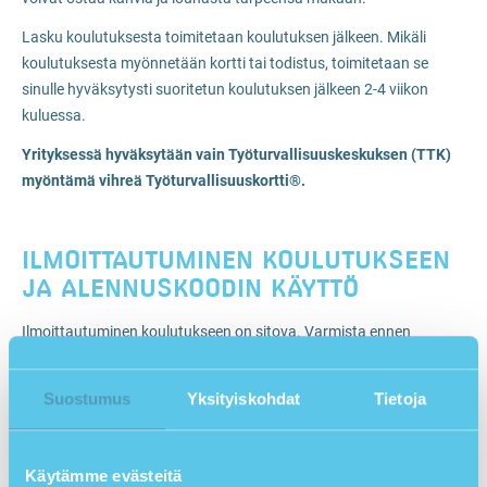
Lasku koulutuksesta toimitetaan koulutuksen jälkeen. Mikäli
koulutuksesta myönnetään kortti tai todistus, toimitetaan se
sinulle hyväksytysti suoritetun koulutuksen jälkeen 2-4 viikon
kuluessa.
Yrityksessä hyväksytään vain Työturvallisuuskeskuksen (TTK)
myöntämä vihreä Työturvallisuuskortti®.
ILMOITTAUTUMINEN KOULUTUKSEEN
JA ALENNUSKOODIN KÄYTTÖ
Ilmoittautuminen koulutukseen on sitova. Varmista ennen
ilmoittautumista, että kaikki tiedot ovat oikein: koulutus,
päivämäärä ja paikkakunta.
Suostumus
Yksityiskohdat
Tietoja
Tulityö- tai Työturvallisuuskortti® -koulutus
Työturvallisuuskortti® -koulutus kannattaa suorittaa ennen
Käytämme evästeitä
nykyisen kortin voimassaolon päättymistä. Tällöin riittää