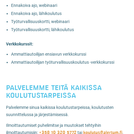
Ennakoiva ajo, webinaari
Ennakoiva ajo, lähikoulutus
Työturvallisuuskortti, webinaari
Työturvallisuuskortti, lähikoulutus
Verkkokurssit:
Ammattiautoilijan ensiavun verkkokurssi
Ammattiautoilijan työturvallisuuskoulutus -verkkokurssi
PALVELEMME TEITÄ KAIKISSA
KOULUTUSTARPEISSA
Palvelemme sinua kaikissa koulutustarpeissa, koulutusten
suunnittelussa ja järjestämisessä.
Ilmoittautumiset puhelimitse ja muutokset tehtyihin
+358 10 320 5772
koulutus@alertum.fi
ilmoittautumisiin:
tai
.