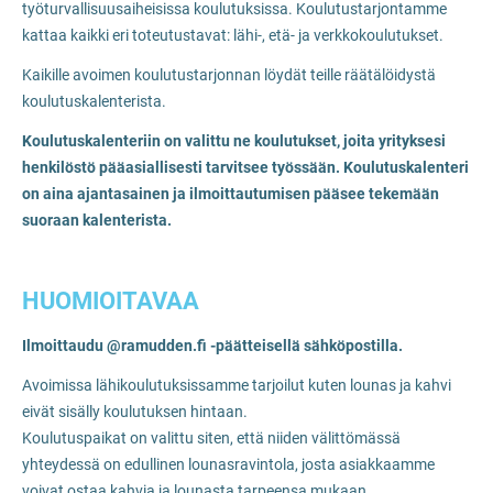
työturvallisuusaiheisissa koulutuksissa. Koulutustarjontamme
kattaa kaikki eri toteutustavat: lähi-, etä- ja verkkokoulutukset.
Kaikille avoimen koulutustarjonnan löydät teille räätälöidystä
koulutuskalenterista.
Koulutuskalenteriin on valittu ne koulutukset, joita
yrityksesi
henkilöstö pääasiallisesti tarvitsee työssään. Koulutuskalenteri
on aina ajantasainen ja ilmoittautumisen pääsee tekemään
suoraan kalenterista.
HUOMIOITAVAA
Ilmoittaudu @ramudden.fi -päätteisellä sähköpostilla.
Avoimissa lähikoulutuksissamme tarjoilut kuten lounas ja kahvi
eivät sisälly koulutuksen hintaan.
Koulutuspaikat on valittu siten, että niiden välittömässä
yhteydessä on edullinen lounasravintola, josta asiakkaamme
voivat ostaa kahvia ja lounasta tarpeensa mukaan.