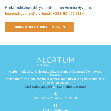
Henkilökohtainen yhteyshenkilönne on Hemmo Hyvönen,
hemmo.hyvonen@alertum.fi
+358 50 477 1634
,
SIIRRY KOULUTUSKALENTERIIN
Alertum tarjoaa turvallisuuskoulutuksia ympäri Suomen. Olemme osa
Prestoa.
Visionamme on luoda osaamisella maailman turvallisin yhteiskunta. Se ei
synny ilman tekoja.
Jätä tarjouspyyntö
ota meihin yhteyttä
tai
.
010 320 5772 (arkisin 7.30-16.00)
koulutus@alertum.fi