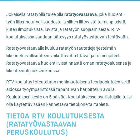
Jokaisella ratatyöllä tulee olla
ratatyövastaava
, joka huolehtii
työn liikenneturvallisuudesta ja siihen liittyvistä toimenpiteistä,
kuten ilmoituksista, luvista ja ratatyön suojaamisesta. RTV-
koulutuksessa saadaan pätevyys ratatyövastaavan tehtävään.
Ratatyövastaavalle kuuluu ratatyön rautatiejärjestelmän
liikenneturvallisuuteen vaikuttavat tehtävät ja toimenpiteet.
Ratatyövastaava huolehtii viestinnästä oman ratatyöalueensa ja
liikenteenohjauksen kanssa.
RTV-koulutus toteutetaan monimuotoisena teoriaopintojen sekä
aidossa työympäristössä tapahtuvan harjoittelun avulla.
Koulutuksen kesto on 5 päivää. Koulutuksessa osallistujalla tulisi
olla käytettävissään kannettava tietokone tai tabletti.
TIETOA RTV KOULUTUKSESTA
(RATATYÖVASTAAVAN
PERUSKOULUTUS)