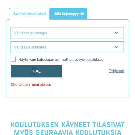
Avoimet koulutukset
Jätä tarjouspyyntö
Valitse toteutustapa
Valitse paikkakunta
Näytä vain kuljettajan ammattipätevyyskoulutukset
HAE
Tyhjennä
Oho! Jotain meni pieleen.
KOULUTUKSEN KÄYNEET TILASIVAT
MYÖS SEURAAVIA KOULUTUKSIA