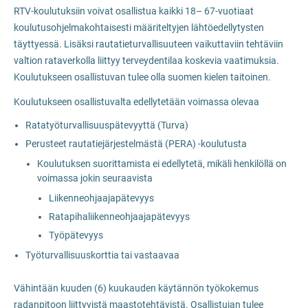
RTV-koulutuksiin voivat osallistua kaikki 18– 67-vuotiaat
koulutusohjelmakohtaisesti määriteltyjen lähtöedellytysten
täyttyessä. Lisäksi rautatieturvallisuuteen vaikuttaviin tehtäviin
valtion rataverkolla liittyy terveydentilaa koskevia vaatimuksia.
Koulutukseen osallistuvan tulee olla suomen kielen taitoinen.
Koulutukseen osallistuvalta edellytetään voimassa olevaa
Ratatyöturvallisuuspätevyyttä (Turva)
Perusteet rautatiejärjestelmästä (PERA) -koulutusta
Koulutuksen suorittamista ei edellytetä, mikäli henkilöllä on
voimassa jokin seuraavista
Liikenneohjaajapätevyys
Ratapihaliikenneohjaajapätevyys
Työpätevyys
Työturvallisuuskorttia tai vastaavaa
Vähintään kuuden (6) kuukauden käytännön työkokemus
radanpitoon liittyvistä maastotehtävistä. Osallistujan tulee