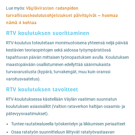
Väyläviraston radanpidon
Lue myös:
turvallisuuskoulutusohjeistukset päivittyivät – huomaa
nämä 4 kohtaa
RTV koulutuksen suorittaminen
RTV-koulutus toteutetaan monimuotoisena yhteensä neljä päivää
kestävien teoriaopintojen sekä aidossa työympäristössä
tapahtuvan päivän mittaisen työnopastuksen avulla. Koulutuksen
maastopäivään osallistuminen edellyttää säänmukaista
turvavarustusta (kypärä, turvakengät, muu kuin oranssi
varoitusvaatetus).
RTV koulutuksen tavoitteet
RTV-koulutuksessa käsitellään Väylän vaatiman suunnatun
koulutuksen asiasisällöt (Valtion rataverkon haltijan osaamis- ja
pätevyysvaatimukset).
Tuntee rautatiealueella työskentelyn ja liikkumisen periaatteet
Osaa ratatyön suunnitteluun liittyvät ratatyövastaavan