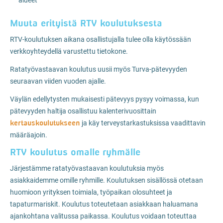
alueet
Muuta erityistä RTV koulutuksesta
RTV-koulutuksen aikana osallistujalla tulee olla käytössään
verkkoyhteydellä varustettu tietokone.
Ratatyövastaavan koulutus uusii myös Turva-pätevyyden
seuraavan viiden vuoden ajalle.
Väylän edellytysten mukaisesti pätevyys pysyy voimassa, kun
pätevyyden haltija osallistuu kalenterivuosittain
kertauskoulutukseen
ja käy terveystarkastuksissa vaadittavin
määräajoin.
RTV koulutus omalle ryhmälle
Järjestämme ratatyövastaavan koulutuksia myös
asiakkaidemme omille ryhmille. Koulutuksen sisällössä otetaan
huomioon yrityksen toimiala, työpaikan olosuhteet ja
tapaturmariskit. Koulutus toteutetaan asiakkaan haluamana
ajankohtana valitussa paikassa. Koulutus voidaan toteuttaa