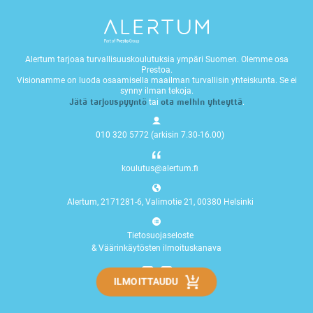
Alertum tarjoaa turvallisuuskoulutuksia ympäri Suomen. Olemme osa
Prestoa.
Visionamme on luoda osaamisella maailman turvallisin yhteiskunta. Se ei
synny ilman tekoja.
Jätä tarjouspyyntö
ota meihin yhteyttä
tai
.
010 320 5772 (arkisin 7.30-16.00)
koulutus@alertum.fi
Alertum, 2171281-6, Valimotie 21, 00380 Helsinki
Tietosuojaseloste
&
Väärinkäytösten ilmoituskanava
ILMOITTAUDU