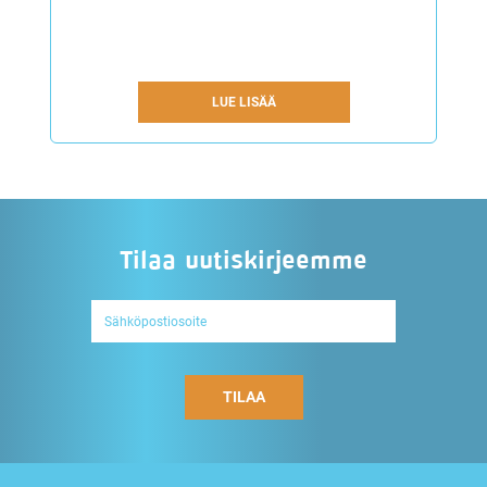
LUE LISÄÄ
Tilaa uutiskirjeemme