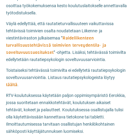
osoittaa työkokemuksensa kesto koulutuslaitokselle annettavalla
työtodistuksella.
Väylä edellyttää, että rautatieturvallisuuteen vaikuttavissa
tehtävissä toimivien osalta noudatetaan Liikenne- ja
Raideliikenteen
viestintäviraston julkaisemaa ”
turvallisuustehtävissä toimivien terveydentila- ja
soveltuvuussuositukset
” -ohjetta. Lisäksi, tehtävässä toimivilta
edellytetään rautatiepsykologin soveltuvuusarviointia.
Toistaiseksi tehtävässä toimivilta ei edellytetä rautatiepsykologin
soveltuvuusarviointia. Listaus rautatiepsykologeista löytyy
täältä
.
RTV-koulutuksessa käytetään paljon oppimisympäristö Eerokkia,
jossa suoritetaan ennakkotehtävät, koulutuksen aikaiset
tehtävät, kokeet ja palautteet. Koulutuksessa osallistujalla tulisi
olla käytettävissään kannettava tietokone tai tabletti.
Ilmoittautumisessa tarvitaan osallistujan henkilökohtainen
sähköposti käyttäjätunnuksen luomiseksi.