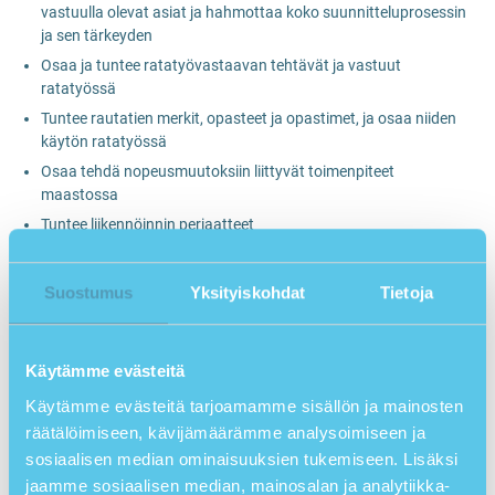
vastuulla olevat asiat ja hahmottaa koko suunnitteluprosessin
ja sen tärkeyden
Osaa ja tuntee ratatyövastaavan tehtävät ja vastuut
ratatyössä
Tuntee rautatien merkit, opasteet ja opastimet, ja osaa niiden
käytön ratatyössä
Osaa tehdä nopeusmuutoksiin liittyvät toimenpiteet
maastossa
Tuntee liikennöinnin periaatteet
Tuntee liikenteenohjauksen periaatteet ja osaa toimia
liikenteenohjauksen ohjauksessa myös liikennöintiin liittyvissä
Suostumus
Yksityiskohdat
Tietoja
asioissa
Osaa käyttää viestintävälineitä ja järjestelmiä sekä hallitsee
määrämuotoisen ja täsmällisen rautatieturvallisuuteen liittyvän
Käytämme evästeitä
viestinnän
Käytämme evästeitä tarjoamamme sisällön ja mainosten
Osaa tehdä maastossa ratatyön suojaamiseksi tarvittavat
toimenpiteet
räätälöimiseen, kävijämäärämme analysoimiseen ja
sosiaalisen median ominaisuuksien tukemiseen. Lisäksi
Osaa ohjata ja valvoa työkoneiden ja liikkuvan kaluston
käyttöä ratatyöalueilla
jaamme sosiaalisen median, mainosalan ja analytiikka-