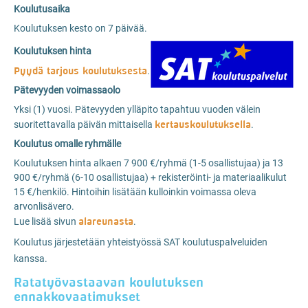
Koulutusaika
Koulutuksen kesto on 7 päivää.
Koulutuksen hinta
Pyydä tarjous koulutuksesta
.
Pätevyyden voimassaolo
Yksi (1) vuosi. Pätevyyden ylläpito tapahtuu vuoden välein
kertauskoulutuksella
suoritettavalla päivän mittaisella
.
Koulutus omalle ryhmälle
Koulutuksen hinta alkaen 7 900 €/ryhmä (1-5 osallistujaa) ja 13
900 €/ryhmä (6-10 osallistujaa) + rekisteröinti- ja materiaalikulut
15 €/henkilö. Hintoihin lisätään kulloinkin voimassa oleva
arvonlisävero.
alareunasta
Lue lisää sivun
.
Koulutus järjestetään yhteistyössä SAT koulutuspalveluiden
kanssa.
Ratatyövastaavan koulutuksen
ennakkovaatimukset