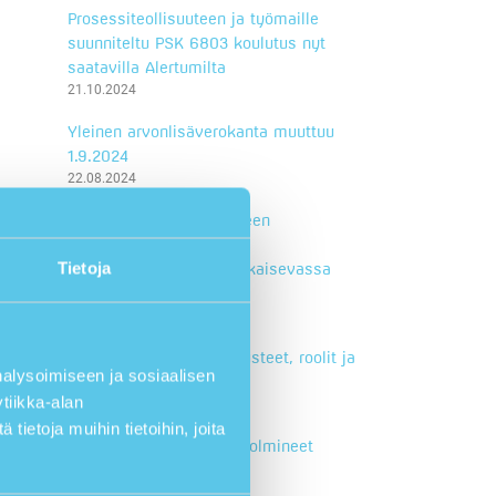
Prosessiteollisuuteen ja työmaille
suunniteltu PSK 6803 koulutus nyt
saatavilla Alertumilta
21.10.2024
Yleinen arvonlisäverokanta muuttuu
1.9.2024
22.08.2024
Lasse pelasti koulutukseen
osallistuneiden hengen:
Tietoja
Hätäensiapukoulutus ratkaisevassa
roolissa
16.06.2024
Mitä on työsuojelu? Perusteet, roolit ja
lysoimiseen ja sosiaalisen
lainsäädäntö
tiikka-alan
08.05.2024
ietoja muihin tietoihin, joita
Cramo ja Alertum ovat solmineet
koulutuskumppanuuden
25.04.2024