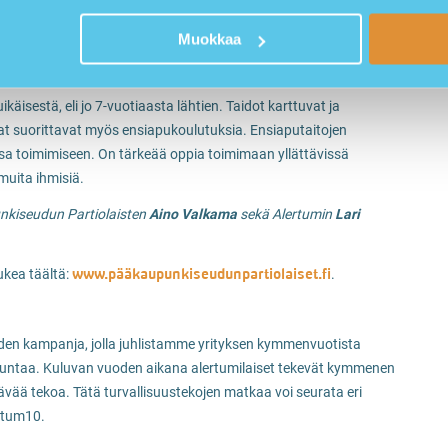
pisteillä ja vaelluksia sekä ihan leiriarjessa sattuu silloin tällöin
Muokkaa
eseen” kertoo Pääkaupunkiseudun Partiolaisten toiminnanjohtaja
käisestä, eli jo 7-vuotiaasta lähtien. Taidot karttuvat ja
jat suorittavat myös ensiapukoulutuksia. Ensiaputaitojen
sa toimimiseen. On tärkeää oppia toimimaan yllättävissä
 muita ihmisiä.
nkiseudun Partiolaisten
Aino Valkama
sekä Alertumin
Lari
www.pääkaupunkiseudunpartiolaiset.fi
ukea täältä:
.
den kampanja, jolla juhlistamme yrityksen kymmenvuotista
skuntaa. Kuluvan vuoden aikana alertumilaiset tekevät kymmenen
äävää tekoa. Tätä turvallisuustekojen matkaa voi seurata eri
ertum10.