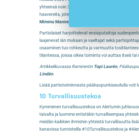
yhteensä noin 3000 leiriläistä. ”Leirien monilla ohjelma
haavereita, joten ensiapupakkaukset tulevat tarpe
Mimmu Mannermaa
.
Partiolaiset harjoittelevat ensiaputaitoja sudenpentui
laajenevat iän mukaan ja vaeltajat sekä partiojohta
osaaminen tuo rohkeutta ja varmuutta tositilantees
tilanteissa, joissa oikea toiminta voi auttaa itseä tai
Artikkelikuvassa Ramirentin
Topi Laurén
, Pääkaupu
Lindén
.
Lisää partiotoiminnasta pääkaupunkiseudulla voit l
10 Turvallisuustekoa
Kymmenen turvallisuustekoa on Alertumin juhlavuo
taivalta ja luomme entistäkin turvallisempaa yhtei
meidän kaikkien ihmisten yhteistä turvallisuutta lis
kanavissa tunnisteilla #10Turvallisuustekoa ja #Al