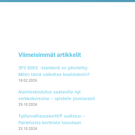
Viimeisimmät artikkelit
SFS 6002 -standardi on päivitetty:
Miten tämä vaikuttaa koulutuksiin?
18.02.2026
Alamieskoulutus saatavilla nyt
verkkokurssina – opiskele joustavasti
29.10.2024
Työturvallisuuskortti® uudistuu –
Painetuista korteista luovutaan
23.10.2024