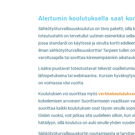
Alertumin koulutuksella saat kor
Sähkötyöturvallisuuskoulutus on tiivis paketti, sill
toteutustahti on tervetullut uutinen esimerkiksi sell
jossa standardi on käytössä ja sinulta kortti edelle
ilman sähkötyöturvallisuuskorttia! Tarpeen tullen o
varoitusajalla tai sovittaa kiireisempäänkin aikataul
Lisäksi joustavat toteutustavat tekevät osallistumi
lähiopetuksena tai webinaarina. Kurssin hyväksytysti
on voimassa viisi vuotta.
verkkokoulutukse
Koulutuksen voi suorittaa myös
kokeilemisen arvoinen! Suorittamiseen vaaditaan vain n
suorittaa kaikki koulutuksen osat täysin sinulle sop
töiden vuoksi, voit jatkaa sitä uudelleen silloin, kun
hätäilyyn, sillä koulutus on auki sinulle yhden vuode
Sähkötyöturvallisuuskortin noutamisesta ei tarvitse