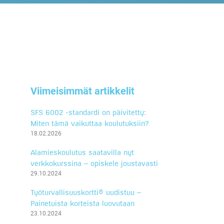
Viimeisimmät artikkelit
SFS 6002 -standardi on päivitetty:
Miten tämä vaikuttaa koulutuksiin?
18.02.2026
Alamieskoulutus saatavilla nyt
verkkokurssina – opiskele joustavasti
29.10.2024
Työturvallisuuskortti® uudistuu –
Painetuista korteista luovutaan
23.10.2024