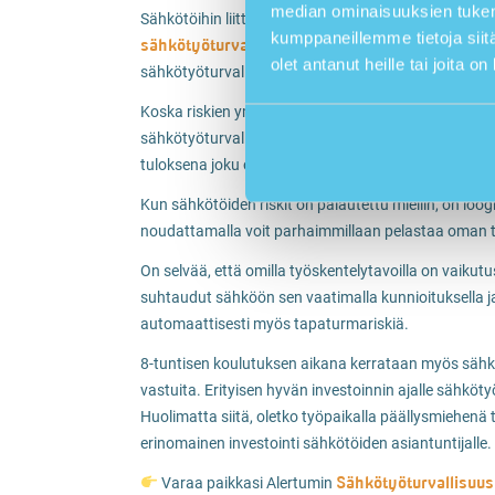
median ominaisuuksien tukem
Sähkötöihin liittyvien riskien vuoksi edellä mainitun
kumppaneillemme tietoja siitä
sähkötyöturvallisuuskoulutus
, jonka suorittanut 
olet antanut heille tai joita o
sähkötyöturvallisuuskortilla, joka on suoranainen vaa
Koska riskien ymmärtäminen on onnettomuuksien est
sähkötyöturvallisuuskoulutusta on perehtyä sähkön 
tuloksena joku on menettänyt henkensä.
Kun sähkötöiden riskit on palautettu mieliin, on loog
noudattamalla voit parhaimmillaan pelastaa oman ta
On selvää, että omilla työskentelytavoilla on vaiku
suhtaudut sähköön sen vaatimalla kunnioituksella 
automaattisesti myös tapaturmariskiä.
8-tuntisen koulutuksen aikana kerrataan myös sähkö
vastuita. Erityisen hyvän investoinnin ajalle sähkö
Huolimatta siitä, oletko työpaikalla päällysmiehenä
erinomainen investointi sähkötöiden asiantuntijalle.
Sähkötyöturvallisuus
Varaa paikkasi Alertumin