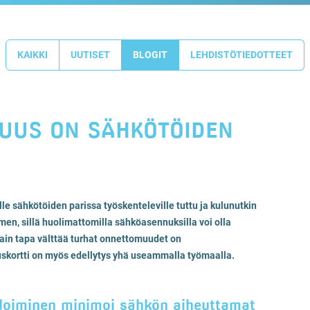
KAIKKI
UUTISET
BLOGIT
LEHDISTÖTIEDOTTEET
UUS ON SÄHKÖTÖIDEN
e sähkötöiden parissa työskenteleville tuttu ja kulunutkin
emen, sillä huolimattomilla sähköasennuksilla voi olla
ain tapa välttää turhat onnettomuudet on
uskortti on myös edellytys yhä useammalla työmaalla.
doiminen minimoi sähkön aiheuttamat