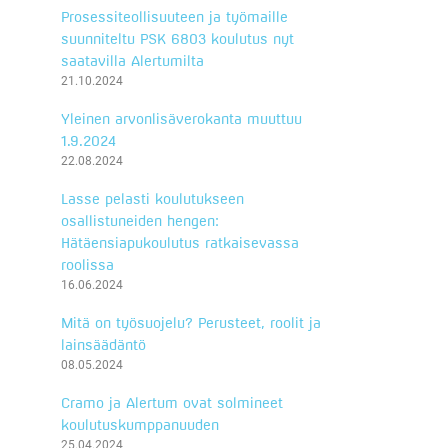
Prosessiteollisuuteen ja työmaille
suunniteltu PSK 6803 koulutus nyt
saatavilla Alertumilta
21.10.2024
Yleinen arvonlisäverokanta muuttuu
1.9.2024
22.08.2024
Lasse pelasti koulutukseen
osallistuneiden hengen:
Hätäensiapukoulutus ratkaisevassa
roolissa
16.06.2024
Mitä on työsuojelu? Perusteet, roolit ja
lainsäädäntö
08.05.2024
Cramo ja Alertum ovat solmineet
koulutuskumppanuuden
25.04.2024