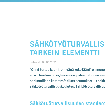
SÄHKÖTYÖTURVALLIS
TÄRKEIN ELEMENTTI
Julkaistu 04.01.2023
”Ohmi kertaa käämi, pimeänä koko lääni” on monell
vitsi. Hauskaa tai ei, lauseessa piilee totuuden si
pahimmillaan katastrofaaliset seuraukset. Tehokk
sähkötyöturvallisuuskoulutus. Sähkötyöturvallisu
Sähkötyöturvallisuuden standar