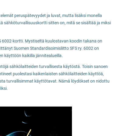
telemät peruspätevyydet ja luvat, mutta lisäksi monella
kä sähköturvallisuuskortti sitten on, mitä se sisältää ja miksi
S 6002-kortti. Mystiseltä kuulostavan koodin takana on
ttänyt Suomen Standardisoimisliitto SFS ry. 6002 on
 käyttöön kaikilla jännitealueilla.
ntöjä sähkölaitteiden turvallisesta käytöstä. Toisin sanoen
tineet puolestasi kaikenlaisten sähkölaitteiden käyttöä,
kista turvallisimmat käyttötavat. Nämä löydökset on nidottu
iksi.