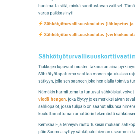
huolimatta siitä, minkä suoritustavan valitset. Tä
varaa paikkasi nyt!
Sähkötyöturvallisuuskoulutus (lähiopetus ja
Sähkötyöturvallisuuskoulutus (verkkokoulut
Sähkötyöturvallisuuskorttivaatim
Tiukkojen lupavaatimusten takana on aina pyrkimys 
Sähkötyötapaturma saattaa monen ajatuksissa rajau
sätkyyn, jollaisen saaneen jokainen alalla toimiva tu
Nämäkin harmittomalta tuntuvat sähköiskut voivat k
viedä hengen,
joka löytyy jo esimerkiksi aivan tava
sähköpalot, jossa tulipalo on saanut alkunsa nimen
kouluttamattoman amatöörin tekemästä sähköase
Kemikaali- ja terveysvirasto Tukesin mukaan sähkö
päin Suomea syttyy sähköpalo hieman useammin ku