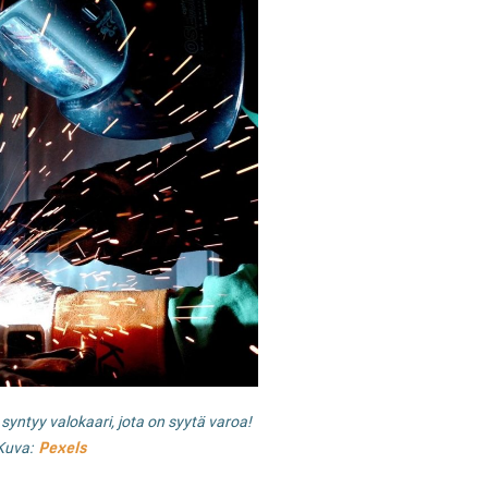
syntyy valokaari, jota on syytä varoa!
Pexels
Kuva: