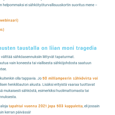
män helpommaksi ei sähkötyöturvallisuuskortin suoritus mene –
 webinaari)
us)
usten taustalla on liian moni tragedia
välttää sähköasennuksiin liittyvät tapaturmat.
tua vain koneesta tai viallisesta sähköjohdosta saatuun
ntee.
50 milliampeerin sähkövirta voi
uitenkin olla tappavia. Jo
llisen henkilöauton akusta. Lisäksi erityistä vaaraa tuottavat
sä mukaisesti sähköstä, esimerkiksi huolimattomasta tai
nnuksesta.
tapahtui vuonna 2021 jopa 503 kappaletta
paloja
, eli jossain
in kerran päivässä!