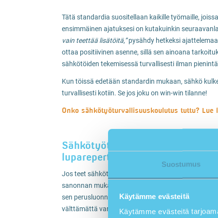
Tätä standardia suositellaan kaikille työmaille, jois
ensimmäinen ajatuksesi on kutakuinkin seuraavanla
vain teettää lisätöitä,”
pysähdy hetkeksi ajattelemaa
ottaa positiivinen asenne, sillä sen ainoana tarkoitu
sähkötöiden tekemisessä turvallisesti ilman pienint
Kun töissä edetään standardin mukaan, sähkö kulkee
turvallisesti kotiin. Se jos joku on win-win tilanne!
Onko sähkötyöturvallisuuskoulutus tuttu? Lue l
Sähkötyöturvallisuuskortti kuul
luparepertuaariin
Suostumus
Jos teet sähkötöitä säännöllisesti niin luultavasti tie
sanonnan mukaan hyvä renki mutta huono isäntä, sa
Käytämme evästeitä
sen perusluonne – siinä missä tulipalon voi nähdä, 
välttämättä varoita itsestään millään tavalla.
Käytämme evästeitä tarjoama