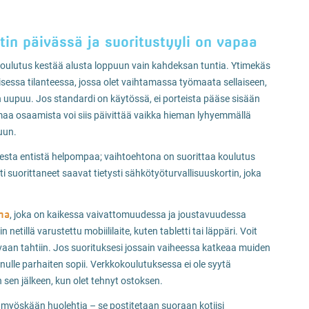
tin päivässä ja suoritustyyli on vapaa
ä koulutus kestää alusta loppuun vain kahdeksan tuntia. Ytimekäs
aisessa tilanteessa, jossa olet vaihtamassa työmaata sellaiseen,
en uupuu. Jos standardi on käytössä, ei porteista pääse sisään
maa osaamista voi siis päivittää vaikka hieman lyhyemmällä
uun.
sesta entistä helpompaa; vaihtoehtona on suorittaa koulutus
 suorittaneet saavat tietysti sähkötyöturvallisuuskortin, joka
na
, joka on kaikessa vaivattomuudessa ja joustavuudessa
etillä varustettu mobiililaite, kuten tabletti tai läppäri. Voit
ivaan tahtiin. Jos suorituksesi jossain vaiheessa katkeaa muiden
 sinulle parhaiten sopii. Verkkokoulutuksessa ei ole syytä
n sen jälkeen, kun olet tehnyt ostoksen.
 myöskään huolehtia – se postitetaan suoraan kotiisi