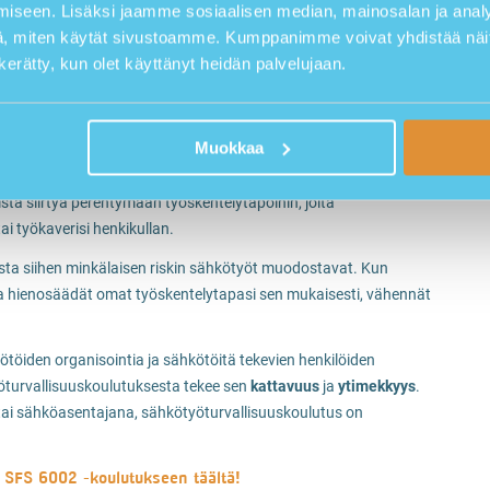
iseen. Lisäksi jaamme sosiaalisen median, mainosalan ja analy
 standardin tueksi on kehitetty 8-tuntinen
, miten käytät sivustoamme. Kumppanimme voivat yhdistää näitä t
voi osoittaa hallitsevansa sähkötöiden turvallisuusaspektit
n kerätty, kun olet käyttänyt heidän palvelujaan.
timus tietyille työmaille.
äminen tärkein peruspilari, yksi tärkeimmistä osista
aiheuttamiin vaaroihin ja esimerkkeihin tapaturmista, joiden
Muokkaa
ista siirtyä perehtymään työskentelytapoihin, joita
i työkaverisi henkikullan.
tusta siihen minkälaisen riskin sähkötyöt muodostavat. Kun
ja hienosäädät omat työskentelytapasi sen mukaisesti, vähennät
töiden organisointia ja sähkötöitä tekevien henkilöiden
työturvallisuuskoulutuksesta tekee sen
kattavuus
ja
ytimekkyys
.
 tai sähköasentajana, sähkötyöturvallisuuskoulutus on
 SFS 6002 -koulutukseen täältä!