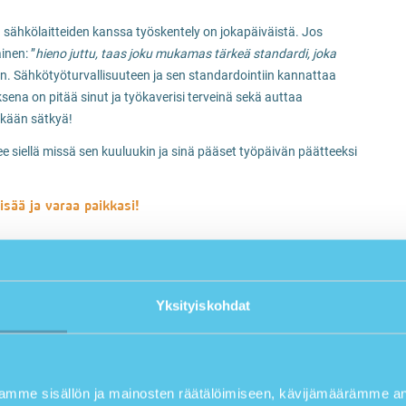
sa sähkölaitteiden kanssa työskentely on jokapäiväistä. Jos
inen: ”
hieno juttu, taas joku mukamas tärkeä standardi, joka
n. Sähkötyöturvallisuuteen ja sen standardointiin kannattaa
ksena on pitää sinut ja työkaverisi terveinä sekä auttaa
äkään sätkyä!
 siellä missä sen kuuluukin ja sinä pääset työpäivän päätteeksi
isää ja varaa paikkasi!
uu jokaisen sähköasentajan
Yksityiskohdat
dät, minkälaisia riskejä työhösi liittyy. Niin kuin tuli on vanhan
ma pätee myös sähköön. Erityisen vaarallista sähköstä tekee
tuntea ja haistaa jo kaukaa, hengenvaarallinen sähköasennus ei
mme sisällön ja mainosten räätälöimiseen, kävijämäärämme ana