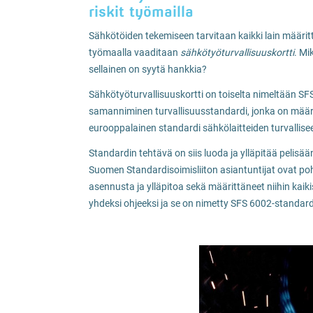
riskit työmailla
Sähkötöiden tekemiseen tarvitaan kaikki lain määrit
työmaalla vaaditaan
sähkötyöturvallisuuskortti
. Mi
sellainen on syytä hankkia?
Sähkötyöturvallisuuskortti on toiselta nimeltään SF
samanniminen turvallisuusstandardi, jonka on määri
eurooppalainen standardi sähkölaitteiden turvalliseen
Standardin tehtävä on siis luoda ja ylläpitää pelisää
Suomen Standardisoimisliiton asiantuntijat ovat poh
asennusta ja ylläpitoa sekä määrittäneet niihin kai
yhdeksi ohjeeksi ja se on nimetty SFS 6002-standard