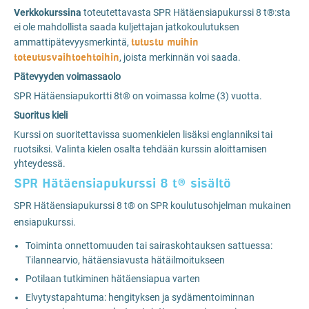
Verkkokurssina
toteutettavasta SPR Hätäensiapukurssi 8 t®:sta
ei ole mahdollista saada kuljettajan jatkokoulutuksen
tutustu muihin
ammattipätevyysmerkintä,
toteutusvaihtoehtoihin
, joista merkinnän voi saada.
Pätevyyden voimassaolo
SPR Hätäensiapukortti 8t® on voimassa kolme (3) vuotta.
Suoritus kieli
Kurssi on suoritettavissa suomenkielen lisäksi englanniksi tai
ruotsiksi. Valinta kielen osalta tehdään kurssin aloittamisen
yhteydessä.
SPR Hätäensiapukurssi 8 t® sisältö
SPR Hätäensiapukurssi 8 t® on SPR koulutusohjelman mukainen
ensiapukurssi.
Toiminta onnettomuuden tai sairaskohtauksen sattuessa:
Tilannearvio, hätäensiavusta hätäilmoitukseen
Potilaan tutkiminen hätäensiapua varten
Elvytystapahtuma: hengityksen ja sydämentoiminnan