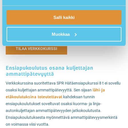
Mikäli olet jo ostanut koulutuksen, pääset suorittamaan
ensiaputodistus.com
koulutusta
palvelussa hyödyntämällä
Salli kaikki
koulutuskoodia, jonka löydät tilausvahvistuksesta. Koulutuskoodi
on voimassa 6 kuukautta kurssin aloittamisesta ja vuoden kurssin
Muokkaa
tilauksesta.
TILAA VERKKOKURSSI
Ensiapukoulutus osana kuljettajan
ammattipätevyyttä
Verkkokurssina suoritettava SPR Hätäensiapukurssi 8 t ei sovellu
lähi-ja
osaksi kuljettajan ammattipätevyyttä. Sen sijaan
etäkoulutuksina toteutettavat
kahdeksan tunnin
ensiapukoulutukset soveltuvat osaksi kuorma- ja linja-
autonkuljettajan ammattipätevyyden jatkokoulutusta.
Ensiapukoulutuksesta myönnettävä ammattipätevyysmerkintä
on voimassa viisi vuotta.