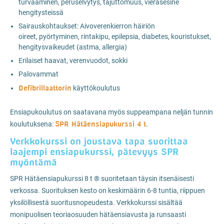
turvaaminen, peruselvytys, tajuttomuus, vierasesine
hengitysteissä
Sairauskohtaukset: Aivoverenkierron häiriön
oireet, pyörtyminen, rintakipu, epilepsia, diabetes, kouristukset,
hengitysvaikeudet (astma, allergia)
Erilaiset haavat, verenvuodot, sokki
Palovammat
Defibrillaattorin
käyttökoulutus
Ensiapukoulutus on saatavana myös suppeampana neljän tunnin
SPR Hätäensiapukurssi 4 t
koulutuksena:
.
Verkkokurssi on joustava tapa suorittaa
laajempi ensiapukurssi, pätevyys SPR
myöntämä
SPR Hätäensiapukurssi 8 t ® suoritetaan täysin itsenäisesti
verkossa. Suorituksen kesto on keskimäärin 6-8 tuntia, riippuen
yksilöllisestä suoritusnopeudesta. Verkkokurssi sisältää
monipuolisen teoriaosuuden hätäensiavusta ja runsaasti