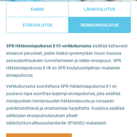
KAIKKI
LÄHIKOULUTUS
ETÄKOULUTUS
VERKKOKOULUTUS
SPR Hätäensiapukurssi 8 t®
verkkokurssina
sisältää kattavasti
ensiavun perusteet, joiden lisäksi syvennytään muun muassa
sairauskohtauksien tunnistamiseen ja niiden ensiapuun. SPR
Hätäensiapukurssi 8 t® on SPR koulutusohjelman mukainen
ensiapukurssi.
Verkkokurssina suoritettava SPR Hätäensiapukurssi 8 t on
joustava tapa suorittaa laajempi ensiapukurssi, joka sisältää
monipuolisen teoriaosuuden hätäensiavusta ja runsaasti
pohdintatehtäviä ja omatoimisia harjoitteita. Koulutus sisältää
sähköalan ensiapukoulutuksen aiheet
sähkötyöturvallisuusstandardin SFS6002 mukaisesti.