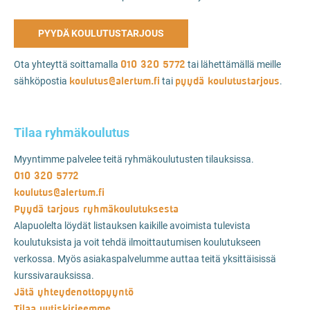
PYYDÄ KOULUTUSTARJOUS
010 320 5772
Ota yhteyttä soittamalla
tai lähettämällä meille
koulutus@alertum.fi
pyydä koulutustarjous
sähköpostia
tai
.
Tilaa ryhmäkoulutus
Myyntimme palvelee teitä ryhmäkoulutusten tilauksissa.
010 320 5772
koulutus@alertum.fi
Pyydä tarjous ryhmäkoulutuksesta
Alapuolelta löydät listauksen kaikille avoimista tulevista
koulutuksista ja voit tehdä ilmoittautumisen koulutukseen
verkossa. Myös asiakaspalvelumme auttaa teitä yksittäisissä
kurssivarauksissa.
Jätä yhteydenottopyyntö
Tilaa uutiskirjeemme