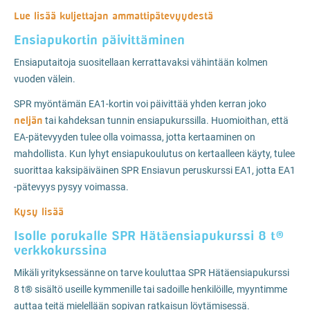
Lue lisää kuljettajan ammattipätevyydestä
Ensiapukortin päivittäminen
Ensiaputaitoja suositellaan kerrattavaksi vähintään kolmen
vuoden välein.
SPR myöntämän EA1-kortin voi päivittää yhden kerran joko
neljän
tai kahdeksan tunnin ensiapukurssilla. Huomioithan, että
EA-pätevyyden tulee olla voimassa, jotta kertaaminen on
mahdollista. Kun lyhyt ensiapukoulutus on kertaalleen käyty, tulee
suorittaa kaksipäiväinen SPR Ensiavun peruskurssi EA1, jotta EA1
-pätevyys pysyy voimassa.
Kysy lisää
Isolle porukalle SPR Hätäensiapukurssi 8 t®
verkkokurssina
Mikäli yrityksessänne on tarve kouluttaa SPR Hätäensiapukurssi
8 t® sisältö useille kymmenille tai sadoille henkilöille, myyntimme
auttaa teitä mielellään sopivan ratkaisun löytämisessä.