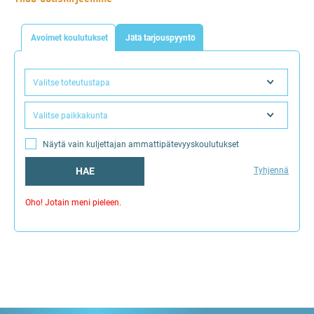
Avoimet koulutukset
Jätä tarjouspyyntö
Valitse toteutustapa
Valitse paikkakunta
Näytä vain kuljettajan ammattipätevyyskoulutukset
HAE
Tyhjennä
Oho! Jotain meni pieleen.