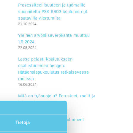
Prosessiteollisuuteen ja työmaille
suunniteltu PSK 6803 koulutus nyt
saatavilla Alertumilta
21.10.2024
Yleinen arvonlisäverokanta muuttuu
1.9.2024
22.08.2024
Lasse pelasti koulutukseen
osallistuneiden hengen:
Hätäensiapukoulutus ratkaisevassa
roolissa
16.06.2024
Mitä on työsuojelu? Perusteet, roolit ja
lainsäädäntö
08.05.2024
Cramo ja Alertum ovat solmineet
Tietoja
koulutuskumppanuuden
25.04.2024