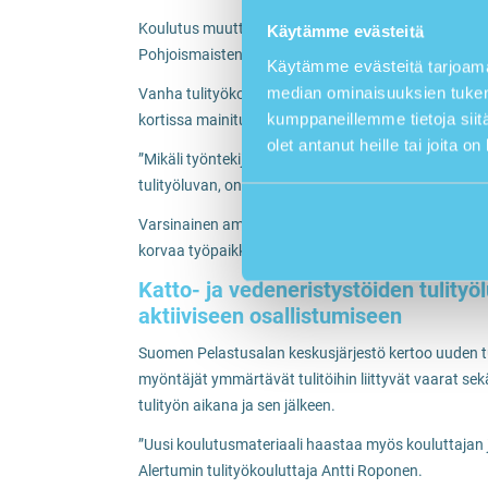
Koulutus muuttuu myös kansainvälisemmäksi ja uusi
Käytämme evästeitä
Pohjoismaisten palontorjuntaliittojen hyväksymä t
Käytämme evästeitä tarjoama
median ominaisuuksien tukem
Vanha tulityökortti tai katto- ja vedeneristystöiden
kumppaneillemme tietoja siitä
kortissa mainitun ajan ja oikeuttaa tekemään vain ko
olet antanut heille tai joita o
”Mikäli työntekijällä on sininen tulityökortti, mutta 
tulityöluvan, on järkevää käydä päivittämässä tulit
Varsinainen ammatillinen osaaminen on hankittava
korvaa työpaikkakohtaista perehdyttämistä, vaikka an
Katto- ja vedeneristystöiden tulity
aktiiviseen osallistumiseen
Suomen Pelastusalan keskusjärjestö kertoo uuden tul
myöntäjät ymmärtävät tulitöihin liittyvät vaarat se
tulityön aikana ja sen jälkeen.
”Uusi koulutusmateriaali haastaa myös kouluttajan
Alertumin tulityökouluttaja Antti Roponen.