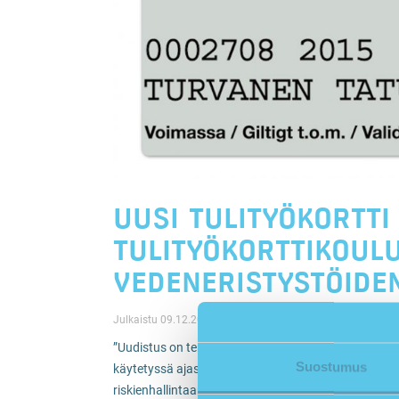
UUSI TULITYÖKORTTI
TULITYÖKORTTIKOUL
VEDENERISTYSTÖIDE
Julkaistu 09.12.2015
”Uudistus on tervetullut muutos. Sillä säästetään,
Suostumus
käytetyssä ajassa. Koulutus muuttuu sisällöltään 
riskienhallintaan ja ennakointiin”, kertoo Alertumin 