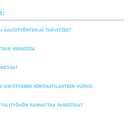
t:
I KAUSITYÖNTEKIJÄ TARVITSEE?
TTAIN VERKOSSA
NNOSSA?
N KIRISTYNEEN KORONATILANTEEN VUOKSI
N TULITYÖHÖN KANNATTAA PANOSTAA?