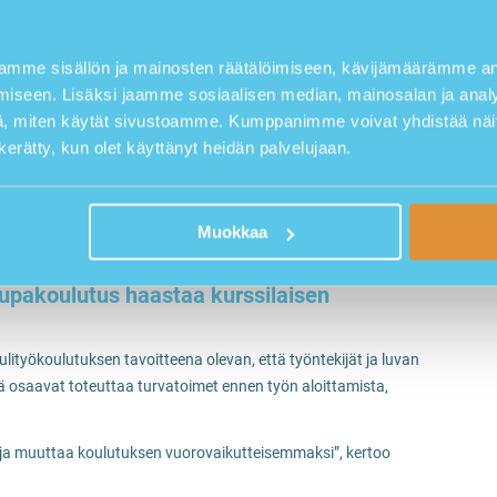
 tulityökortti on voimassa Norjassa, Ruotsissa ja Tanskassa.
ulityökortti hyväksytään myös Suomessa.
mme sisällön ja mainosten räätälöimiseen, kävijämäärämme ana
iseen. Lisäksi jaamme sosiaalisen median, mainosalan ja analy
 tulityölupa, joka on suoritettu ennen vuotta 2016, on voimassa
, miten käytät sivustoamme. Kumppanimme voivat yhdistää näitä t
rtin mukaisia töitä.
n kerätty, kun olet käyttänyt heidän palvelujaan.
tarvitsee jatkossa tekemiseen katto- ja vedeneristystöiden
yökortti uuteen”, huomauttaa Mika Ahola.
 muussa koulutuksessa tai työelämässä. Koulutus ei myöskään
Muokkaa
taa valmiudet toimia turvallisesti väliaikaisella tulityöpaikalla
ölupakoulutus haastaa kurssilaisen
ityökoulutuksen tavoitteena olevan, että työntekijät ja luvan
kä osaavat toteuttaa turvatoimet ennen työn aloittamista,
 ja muuttaa koulutuksen vuorovaikutteisemmaksi”, kertoo