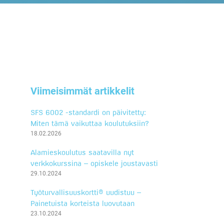
Viimeisimmät artikkelit
SFS 6002 -standardi on päivitetty:
Miten tämä vaikuttaa koulutuksiin?
18.02.2026
Alamieskoulutus saatavilla nyt
verkkokurssina – opiskele joustavasti
29.10.2024
Työturvallisuuskortti® uudistuu –
Painetuista korteista luovutaan
23.10.2024