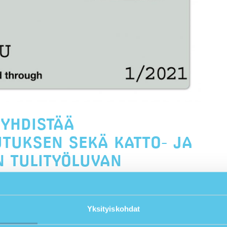
 YHDISTÄÄ
UTUKSEN SEKÄ KATTO- JA
N TULITYÖLUVAN
 ei pelkästään kustannuksissa, mutta myös koulutukseen
Yksityiskohdat
laadukkaammaksi ja vaikuttavammaksi, keskittyen
koulutuspäällikkö Mika Ahola.