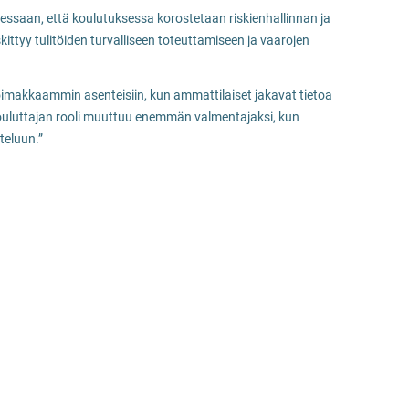
essaan, että koulutuksessa korostetaan riskienhallinnan ja
kittyy tulitöiden turvalliseen toteuttamiseen ja vaarojen
imakkaammin asenteisiin, kun ammattilaiset jakavat tietoa
 ”Kouluttajan rooli muuttuu enemmän valmentajaksi, kun
teluun.”