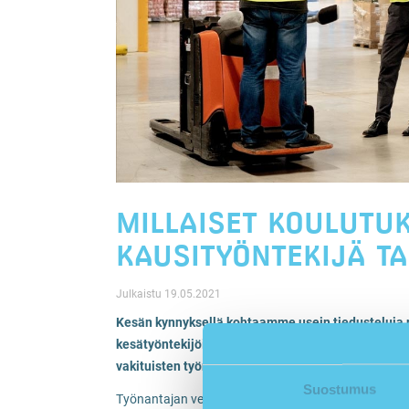
MILLAISET KOULUTUK
KAUSITYÖNTEKIJÄ TA
Julkaistu 19.05.2021
Kesän kynnyksellä kohtaamme usein tiedusteluja nii
kesätyöntekijöiden pätevyyksiä. Pääsääntöisesti t
vakituisten työntekijöiden lisäksi myös kesätyöntek
Suostumus
Työnantajan velvollisuutena on perehdyttää työntek