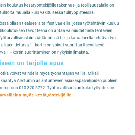
sin koulutus kesätyöntekijöille rakennus- ja teollisuusalalla on
et tulitöitä muualla kuin vakituisessa tulityöpisteessä.
ä ollaan tiealueella tai festivaaleilla, jossa työtehtäviin kuuluu
rttikoulutuksen tavoitteena on antaa valmiudet tiellä tehtävien
Työturvallisuuslainsäädännössä tie- ja katualueella tehtävä työ
a alkaen tieturva 1–kortin on voinut suorittaa itsenäisenä
urva 1 –kortin suorittaminen on nykyisin ilmaista.
seen on tarjolla apua
tka voivat vaihdella myös työnantajien välillä. Mikäli
 kääntyä Alertumin asiantuntevien asiakaspalvelijoiden puoleen
 numeroon 010 320 5772. Työturvallisuus on koko työyhteisön
urvallisina myös kesätyöntekijöille
.