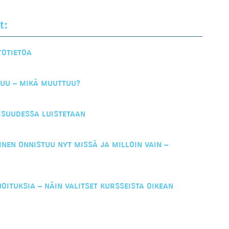
t:
TOTIETOA
TUU – MIKÄ MUUTTUU?
ISUUDESSA LUISTETAAN
EN ONNISTUU NYT MISSÄ JA MILLOIN VAIN –
OITUKSIA – NÄIN VALITSET KURSSEISTA OIKEAN