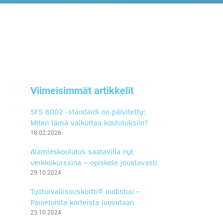
Viimeisimmät artikkelit
SFS 6002 -standardi on päivitetty:
Miten tämä vaikuttaa koulutuksiin?
18.02.2026
Alamieskoulutus saatavilla nyt
verkkokurssina – opiskele joustavasti
29.10.2024
Työturvallisuuskortti® uudistuu –
Painetuista korteista luovutaan
23.10.2024