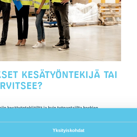
SET KESÄTYÖNTEKIJÄ TAI
RVITSEE?
n kesätyöntekijöiltä ja kuin työnantajilta koskien
yötehtäviin liittyvät pätevyysvaatimukset koskevat
ijöitä.
Yksityiskohdat
ijä työtehtävän lisäksi myös työturvallisuuteen. Perehdytyksen