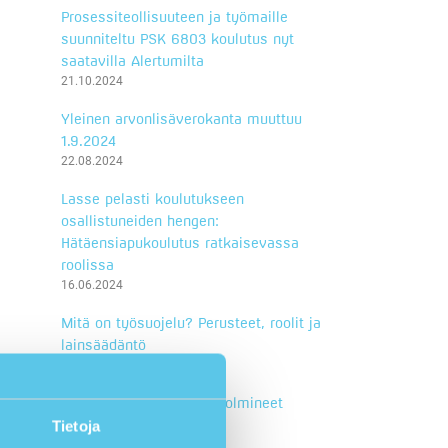
Prosessiteollisuuteen ja työmaille
suunniteltu PSK 6803 koulutus nyt
saatavilla Alertumilta
21.10.2024
Yleinen arvonlisäverokanta muuttuu
1.9.2024
22.08.2024
Lasse pelasti koulutukseen
osallistuneiden hengen:
Hätäensiapukoulutus ratkaisevassa
roolissa
16.06.2024
Mitä on työsuojelu? Perusteet, roolit ja
lainsäädäntö
08.05.2024
Cramo ja Alertum ovat solmineet
koulutuskumppanuuden
Tietoja
25.04.2024