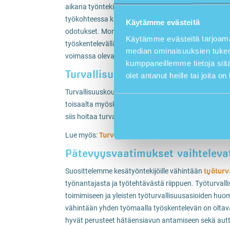
aikana työntekijä oppii tuntemaan työsuhteeseensa l
työkohteessa käytössä olevien työvälineiden ja -ko
Käytämme evästeitä
odotukset. Moneen työhön tarvitaan myös erityinen p
Käytämme evästeitä tarjoama
työskentelevällä tulityöntekijällä tulee olla riittä
median ominaisuuksien tukem
tulityökortilla
voimassa olevalla
.
kumppaneillemme tietoja siitä
Turvallisuusosaaminen antaa kes
olet antanut heille tai joita o
Turvallisuuskoulutusten suorittaminen ennakkoon ant
toisaalta myöskin mahdollistaa sen, että koko kesä
siis hoitaa turvallisuuskoulutukset ennakkoon ja pereht
Turvallisesti kesätöissä – mitä kortte
Lue myös:
Pätevyysvaatimukset vaihteleva
työturv
Suosittelemme kesätyöntekijöille vähintään
työnantajasta ja työtehtävästä riippuen. Työturvalli
toimimiseen ja yleisten työturvallisuusasioiden huo
vähintään yhden työmaalla työskentelevän on oltav
hyvät perusteet hätäensiavun antamiseen sekä au