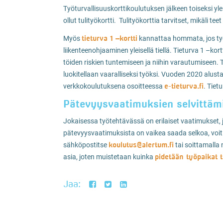
Työturvallisuuskorttikoulutuksen jälkeen toiseksi ylei
ollut tulityökortti. Tulityökorttia tarvitset, mikäli te
tieturva 1 –kortti
Myös
kannattaa hommata, jos työss
liikenteenohjaaminen yleisellä tiellä. Tieturva 1 –ko
töiden riskien tuntemiseen ja niihin varautumiseen. 
luokitellaan vaaralliseksi työksi. Vuoden 2020 alust
e-tieturva.fi
verkkokoulutuksena osoitteessa
. Tiet
Pätevyysvaatimuksien selvittämi
Jokaisessa työtehtävässä on erilaiset vaatimukset, jo
pätevyysvaatimuksista on vaikea saada selkoa, voit
koulutus@alertum.fi
sähköpostitse
tai soittamalla
pidetään työpaikat t
asia, joten muistetaan kuinka
Jaa: