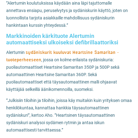
”Alertumin koulutuksissa käydään aina läpi tajuttomalle
annettava ensiapu, peruselvytys ja sydäniskurin käyttö, joten on
luonnollista tarjota asiakkaille mahdollisuus sydäniskurin
hankintaan kurssin yhteydessä.”
Markkinoiden kärkituote Alertumin
automaattiseksi ulkoiseksi defibrillaattoriksi
sydäniskurit kuuluvat Heartsine Samaritan -
Alertumin
tuoteperheeseen
, jossa on kolme erilaista sydäniskuria:
puoliautomaattiset Heartsine Samaritan 350P ja 500P sekä
automaattinen Heartsine Samaritan 360P. Sekä
puoliautomaattiset että täysautomaattinen malli ohjaavat
käyttäjää selkeillä äänikomennoilla, suomeksi.
”Julkisiin tiloihin ja tiloihin, joissa käy muitakin kuin yrityksen omaa
henkilökuntaa, kannattaa hankkia täysautomaattinen
sydäniskuri”, kertoo Aho. ”Heartsinen täysautomaattinen
sydäniskuri analysoi sydämen rytmin ja antaa iskun
automaattisesti tarvittaessa.”