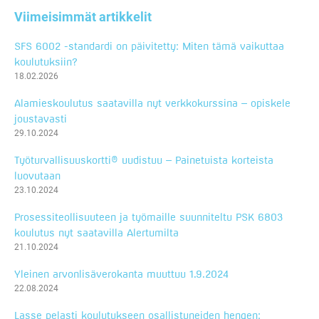
Viimeisimmät artikkelit
SFS 6002 -standardi on päivitetty: Miten tämä vaikuttaa
koulutuksiin?
18.02.2026
Alamieskoulutus saatavilla nyt verkkokurssina – opiskele
joustavasti
29.10.2024
Työturvallisuuskortti® uudistuu – Painetuista korteista
luovutaan
23.10.2024
Prosessiteollisuuteen ja työmaille suunniteltu PSK 6803
koulutus nyt saatavilla Alertumilta
21.10.2024
Yleinen arvonlisäverokanta muuttuu 1.9.2024
22.08.2024
Lasse pelasti koulutukseen osallistuneiden hengen: