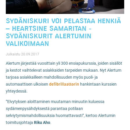
SYDÄNISKURI VOI PELASTAA HENKIÄ
– HEARTSINE SAMARITAN -
SYDÄNISKURIT ALERTUMIN
VALIKOIMAAN
Julkaistu 20.09.2017
Alertum järjestää vuosittain yli 300 ensiapukurssia, joiden sisällöt
ja kestot vaihtelevat asiakkaiden tarpeiden mukaan. Nyt Alertum
tarjoaa asiakkailleen mahdollisuuden myös puoli- ja
defibrillaattorin
automaattisen ulkoisen
hankintaan kurssien
yhteydessä.
”Elvytyksen aloittaminen muutaman minuutin kuluessa
sydämenpysähdyksestä parantaa potilaan
selviytymismahdollisuuksia huomattavasti”, kertoo Alertumin
toimitusjohtaja
Riku Aho
.