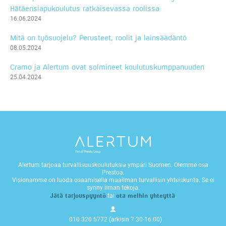
Hätäensiapukoulutus ratkaisevassa roolissa
16.06.2024
Mitä on työsuojelu? Perusteet, roolit ja lainsäädäntö
08.05.2024
Cramo ja Alertum ovat solmineet koulutuskumppanuuden
25.04.2024
Alertum tarjoaa turvallisuuskoulutuksia ympäri Suomen. Olemme osa
Prestoa.
Visionamme on luoda osaamisella maailman turvallisin yhteiskunta. Se ei
synny ilman tekoja.
Jätä tarjouspyyntö
ota meihin yhteyttä
tai
.
010 320 5772 (arkisin 7.30-16.00)