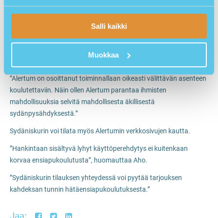
Alertumilta on saatavissa myös useita erilaisia kaappimalleja
iskurien säilytykseen.
Salli kaikki
Heartsine-sydäniskureiden maahantuojan Ems Consulting Oy:n
Jukka Juutinen toteaa olevansa hyvin tyytyväinen alkaneeseen
Muokkaa
yhteistyöhön.
”Alertum on osoittanut toiminnallaan oikeasti välittävän asenteen
koulutettaviin. Näin ollen Alertum parantaa ihmisten
mahdollisuuksia selvitä mahdollisesta äkillisestä
sydänpysähdyksestä.”
Sydäniskurin voi tilata myös Alertumin verkkosivujen kautta.
”Hankintaan sisältyvä lyhyt käyttöperehdytys ei kuitenkaan
korvaa ensiapukoulutusta”, huomauttaa Aho.
”Sydäniskurin tilauksen yhteydessä voi pyytää tarjouksen
kahdeksan tunnin hätäensiapukoulutuksesta.”
Jaa: