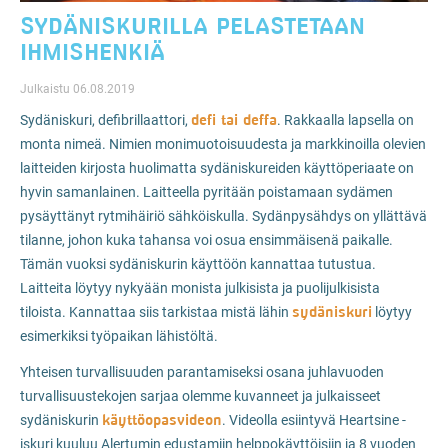
SYDÄNISKURILLA PELASTETAAN
IHMISHENKIÄ
Julkaistu 06.08.2019
defi tai deffa
Sydäniskuri, defibrillaattori,
. Rakkaalla lapsella on
monta nimeä. Nimien monimuotoisuudesta ja markkinoilla olevien
laitteiden kirjosta huolimatta sydäniskureiden käyttöperiaate on
hyvin samanlainen. Laitteella pyritään poistamaan sydämen
pysäyttänyt rytmihäiriö sähköiskulla. Sydänpysähdys on yllättävä
tilanne, johon kuka tahansa voi osua ensimmäisenä paikalle.
Tämän vuoksi sydäniskurin käyttöön kannattaa tutustua.
Laitteita löytyy nykyään monista julkisista ja puolijulkisista
sydäniskuri
tiloista. Kannattaa siis tarkistaa mistä lähin
löytyy
esimerkiksi työpaikan lähistöltä.
Yhteisen turvallisuuden parantamiseksi osana juhlavuoden
turvallisuustekojen sarjaa olemme kuvanneet ja julkaisseet
käyttöopasvideon
sydäniskurin
. Videolla esiintyvä Heartsine -
iskuri kuuluu Alertumin edustamiin helppokäyttöisiin ja 8 vuoden