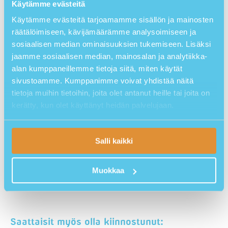
Käytämme evästeitä
Käytämme evästeitä tarjoamamme sisällön ja mainosten
räätälöimiseen, kävijämäärämme analysoimiseen ja
sosiaalisen median ominaisuuksien tukemiseen. Lisäksi
jaamme sosiaalisen median, mainosalan ja analytiikka-
alan kumppaneillemme tietoja siitä, miten käytät
sivustoamme. Kumppanimme voivat yhdistää näitä
tietoja muihin tietoihin, joita olet antanut heille tai joita on
kerätty, kun olet käyttänyt heidän palvelujaan.
TUTUSTU DEFIBRILAATTOREIHIMME
Salli kaikki
OTA YHTEYTTÄ
Muokkaa
Jaa:
Saattaisit myös olla kiinnostunut: