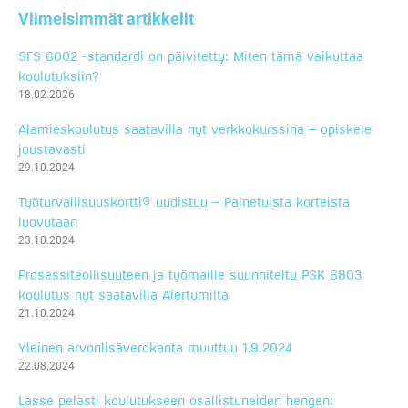
Viimeisimmät artikkelit
SFS 6002 -standardi on päivitetty: Miten tämä vaikuttaa
koulutuksiin?
18.02.2026
Alamieskoulutus saatavilla nyt verkkokurssina – opiskele
joustavasti
29.10.2024
Työturvallisuuskortti® uudistuu – Painetuista korteista
luovutaan
23.10.2024
Prosessiteollisuuteen ja työmaille suunniteltu PSK 6803
koulutus nyt saatavilla Alertumilta
21.10.2024
Yleinen arvonlisäverokanta muuttuu 1.9.2024
22.08.2024
Lasse pelasti koulutukseen osallistuneiden hengen: