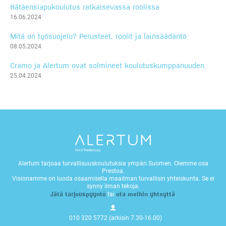
Hätäensiapukoulutus ratkaisevassa roolissa
16.06.2024
Mitä on työsuojelu? Perusteet, roolit ja lainsäädäntö
08.05.2024
Cramo ja Alertum ovat solmineet koulutuskumppanuuden
25.04.2024
Alertum tarjoaa turvallisuuskoulutuksia ympäri Suomen. Olemme osa
Prestoa.
Visionamme on luoda osaamisella maailman turvallisin yhteiskunta. Se ei
synny ilman tekoja.
Jätä tarjouspyyntö
ota meihin yhteyttä
tai
.
010 320 5772 (arkisin 7.30-16.00)