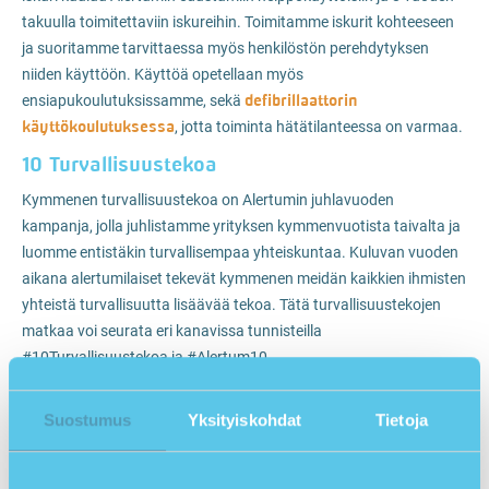
takuulla toimitettaviin iskureihin. Toimitamme iskurit kohteeseen
ja suoritamme tarvittaessa myös henkilöstön perehdytyksen
niiden käyttöön. Käyttöä opetellaan myös
defibrillaattorin
ensiapukoulutuksissamme, sekä
käyttökoulutuksessa
, jotta toiminta hätätilanteessa on varmaa.
10 Turvallisuustekoa
Kymmenen turvallisuustekoa on Alertumin juhlavuoden
kampanja, jolla juhlistamme yrityksen kymmenvuotista taivalta ja
luomme entistäkin turvallisempaa yhteiskuntaa. Kuluvan vuoden
aikana alertumilaiset tekevät kymmenen meidän kaikkien ihmisten
yhteistä turvallisuutta lisäävää tekoa. Tätä turvallisuustekojen
matkaa voi seurata eri kanavissa tunnisteilla
#10Turvallisuustekoa ja #Alertum10.
Suostumus
Yksityiskohdat
Tietoja