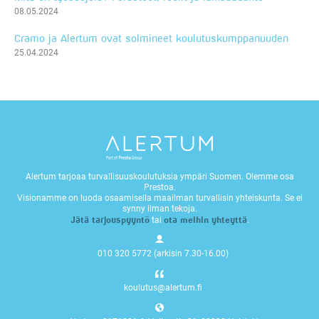
08.05.2024
Cramo ja Alertum ovat solmineet koulutuskumppanuuden
25.04.2024
Alertum tarjoaa turvallisuuskoulutuksia ympäri Suomen. Olemme osa
Prestoa.
Visionamme on luoda osaamisella maailman turvallisin yhteiskunta. Se ei
synny ilman tekoja.
Jätä tarjouspyyntö
ota meihin yhteyttä
tai
.
010 320 5772 (arkisin 7.30-16.00)
koulutus@alertum.fi