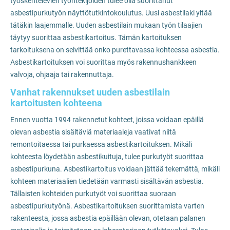
työskentelevien työntekijöiden tulee olla suorittanut
asbestipurkutyön näyttötutkintokoulutus. Uusi asbestilaki yltää
tätäkin laajemmalle. Uuden asbestilain mukaan työn tilaajien
täytyy suorittaa asbestikartoitus. Tämän kartoituksen
tarkoituksena on selvittää onko purettavassa kohteessa asbestia.
Asbestikartoituksen voi suorittaa myös rakennushankkeen
valvoja, ohjaaja tai rakennuttaja.
Vanhat rakennukset uuden asbestilain
kartoitusten kohteena
Ennen vuotta 1994 rakennetut kohteet, joissa voidaan epäillä
olevan asbestia sisältäviä materiaaleja vaativat niitä
remontoitaessa tai purkaessa asbestikartoituksen. Mikäli
kohteesta löydetään asbestikuituja, tulee purkutyöt suorittaa
asbestipurkuna. Asbestikartoitus voidaan jättää tekemättä, mikäli
kohteen materiaalien tiedetään varmasti sisältävän asbestia.
Tällaisten kohteiden purkutyöt voi suorittaa suoraan
asbestipurkutyönä. Asbestikartoituksen suorittamista varten
rakenteesta, jossa asbestia epäillään olevan, otetaan palanen