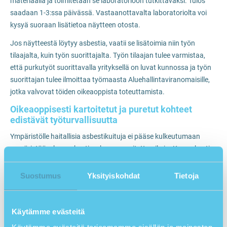
materiaalia ja toimitetaan se laboratorioon tutkittavaksi. Tulos
saadaan 1-3:ssa päivässä. Vastaanottavalta laboratoriolta voi
kysyä suoraan lisätietoa näytteen otosta.
Jos näytteestä löytyy asbestia, vaatii se lisätoimia niin työn
tilaajalta, kuin työn suorittajalta. Työn tilaajan tulee varmistaa,
että purkutyöt suorittavalla yrityksellä on luvat kunnossa ja työn
suorittajan tulee ilmoittaa työmaasta Aluehallintaviranomaisille,
jotka valvovat töiden oikeaoppista toteuttamista.
Oikeaoppisesti kartoitetut ja puretut kohteet
edistävät työturvallisuutta
Ympäristölle haitallisia asbestikuituja ei pääse kulkeutumaan
ympäristöön, kun asbestipurku on suoritettu oikein. Kun asbestia
sisältävä materiaali on oikeaoppisesti poistettu, ja kuljetettu pois
työmaalta, täytyy vielä huolehtia asbestipölylle altistuneen alueen
Suostumus
Yksityiskohdat
Tietoja
puhdistuksesta. Asianmukainen ilmanäyte täytyy toimittaa
tutkittavaksi, jotta ilman puhtaus pystytään selvittämään.
asbestipurkutyön
Näytteenoton periaatteet opetetaan
Käytämme evästeitä
koulutuksessa
. Näytteen tutkiminen kestää normaalisti 1-2