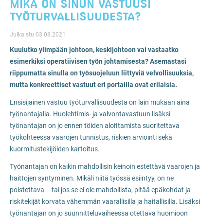
MIKÄ ON SINUN VASTUUSI
TYÖTURVALLISUUDESTA?
Julkaistu 03.03.2021
Kuulutko ylimpään johtoon, keskijohtoon vai vastaatko
esimerkiksi operatiivisen työn johtamisesta? Asemastasi
riippumatta sinulla on työsuojeluun liittyviä velvollisuuksia,
mutta konkreettiset vastuut eri portailla ovat erilaisia.
Ensisijainen vastuu työturvallisuudesta on lain mukaan aina
työnantajalla. Huolehtimis- ja valvontavastuun lisäksi
työnantajan on jo ennen töiden aloittamista suoritettava
työkohteessa vaarojen tunnistus, riskien arviointi sekä
kuormitustekijöiden kartoitus.
Työnantajan on kaikin mahdollisin keinoin estettävä vaarojen ja
haittojen syntyminen. Mikäli niitä työssä esiintyy, on ne
poistettava – tai jos se ei ole mahdollista, pitää epäkohdat ja
riskitekijät korvata vähemmän vaarallisilla ja haitallisilla. Lisäksi
työnantajan on jo suunnitteluvaiheessa otettava huomioon