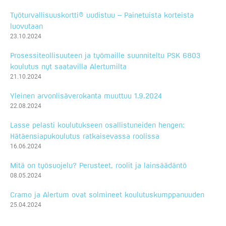
Työturvallisuuskortti® uudistuu – Painetuista korteista
luovutaan
23.10.2024
Prosessiteollisuuteen ja työmaille suunniteltu PSK 6803
koulutus nyt saatavilla Alertumilta
21.10.2024
Yleinen arvonlisäverokanta muuttuu 1.9.2024
22.08.2024
Lasse pelasti koulutukseen osallistuneiden hengen:
Hätäensiapukoulutus ratkaisevassa roolissa
16.06.2024
Mitä on työsuojelu? Perusteet, roolit ja lainsäädäntö
08.05.2024
Cramo ja Alertum ovat solmineet koulutuskumppanuuden
25.04.2024