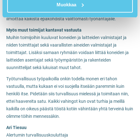
tarvitaan esihenkilön lupa. Työntekijän tulee lisäksi poistaa
Muokkaa
havaitsemansa vaaratekijät mahdollisuuksiensa mukaan ja
ilmoittaa kaikista epäkohdista välittömästi työnantajalle.
Myös muut toimijat kantavat vastuuta
Muihin toimijoihin kuuluvat koneiden ja laitteiden valmistajat ja
niiden toimittajat sekä vaarallisten aineiden valmistajat ja
toimittajat. Lisäksi samaan ryhmään voidaan liittää koneiden ja
laitteiden asentajat sekä työympäristön ja rakenteiden
suunnittelijat sekä lukuisat muut tahot.
Työturvallisuus työpaikoilla onkin todella monen eri tahon
vastuulla, mutta kukaan ei voi suojella itseään paremmin kuin
henkilö itse. Pidetään siis turvallisuus mielessä ja toimitaan niin,
ettei haavereita satu. Kaikki vahingot kun ovat turhia ja meillä
kaikilla on oikeus päästä töistä kotiin vähintään yhtä terveinä kuin
olimme töihin mennessäkin.
Ari Tiesuu
Alertumin turvallisuuskouluttaja