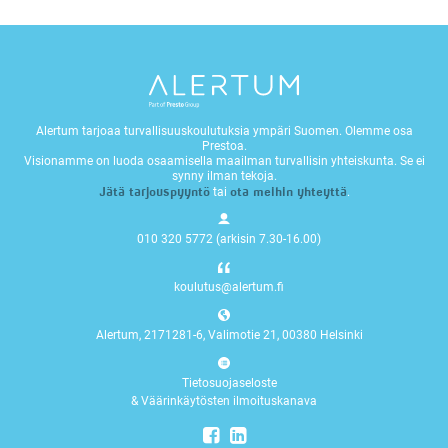
Alertum tarjoaa turvallisuuskoulutuksia ympäri Suomen. Olemme osa
Prestoa.
Visionamme on luoda osaamisella maailman turvallisin yhteiskunta. Se ei
synny ilman tekoja.
Jätä tarjouspyyntö
ota meihin yhteyttä
tai
.
010 320 5772 (arkisin 7.30-16.00)
koulutus@alertum.fi
Alertum, 2171281-6, Valimotie 21, 00380 Helsinki
Tietosuojaseloste
&
Väärinkäytösten ilmoituskanava