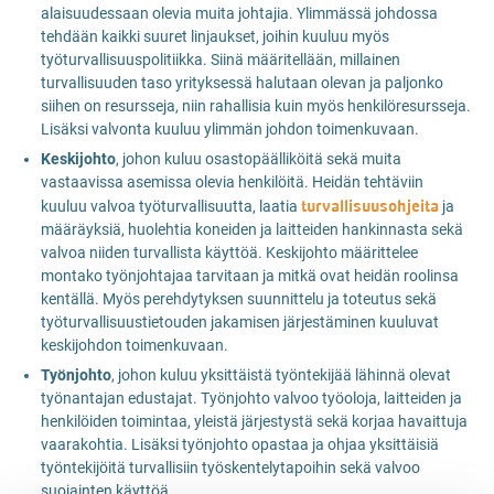
alaisuudessaan olevia muita johtajia. Ylimmässä johdossa
tehdään kaikki suuret linjaukset, joihin kuuluu myös
työturvallisuuspolitiikka. Siinä määritellään, millainen
turvallisuuden taso yrityksessä halutaan olevan ja paljonko
siihen on resursseja, niin rahallisia kuin myös henkilöresursseja.
Lisäksi valvonta kuuluu ylimmän johdon toimenkuvaan.
Keskijohto
, johon kuluu osastopäälliköitä sekä muita
vastaavissa asemissa olevia henkilöitä. Heidän tehtäviin
turvallisuusohjeita
kuuluu valvoa työturvallisuutta, laatia
ja
määräyksiä, huolehtia koneiden ja laitteiden hankinnasta sekä
valvoa niiden turvallista käyttöä. Keskijohto määrittelee
montako työnjohtajaa tarvitaan ja mitkä ovat heidän roolinsa
kentällä. Myös perehdytyksen suunnittelu ja toteutus sekä
työturvallisuustietouden jakamisen järjestäminen kuuluvat
keskijohdon toimenkuvaan.
Työnjohto
, johon kuluu yksittäistä työntekijää lähinnä olevat
työnantajan edustajat. Työnjohto valvoo työoloja, laitteiden ja
henkilöiden toimintaa, yleistä järjestystä sekä korjaa havaittuja
vaarakohtia. Lisäksi työnjohto opastaa ja ohjaa yksittäisiä
työntekijöitä turvallisiin työskentelytapoihin sekä valvoo
suojainten käyttöä.