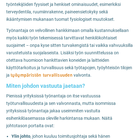
työntekijöiden fyysiset ja henkiset ominaisuudet, esimerkiksi
terveydentila, ruumiinrakenne, paineensietokyky sekä
ikääntymisen mukanaan tuomat fysiologiset muutokset.
Työnantaja on velvollinen hankkimaan omalla kustannuksellaan
myös kaikki työn tekemisessä tarvittavat henkilökohtaiset
suojaimet – onpa kyse sitten turvakengistä tai vaikka vahvuuksilla
varustetuista suojalaseista. Lisäksi työn suunnittelussa on
otettava huomioon hankittavien koneiden ja laitteiden
käyttötarkoitus ja turvallisuus sekä työtapojen, työyhteisön tilojen
työympäristön turvallisuuden
ja
valvonta.
Miten johdon vastuuta jaetaan?
Pienissä yrityksissä työnantaja on itse vastuussa
työturvallisuudesta ja sen valvonnasta, mutta isommissa
yrityksissä työnantaja jakaa useimmiten vastuita
esihenkilöasemassa oleville harkintansa mukaan. Näitä
johtotason portaita ovat:
Ylin johto
, johon kuuluu toimitusjohtaja sekä hänen