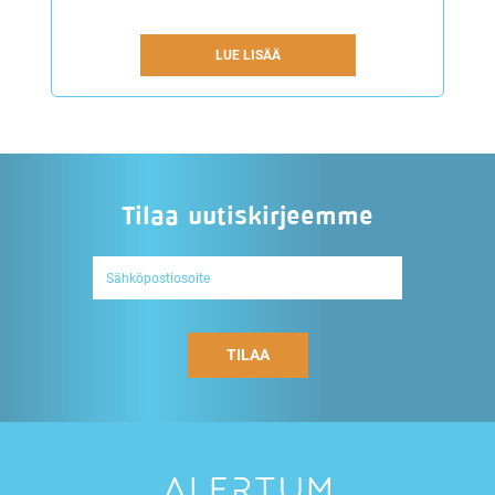
LUE LISÄÄ
Tilaa uutiskirjeemme