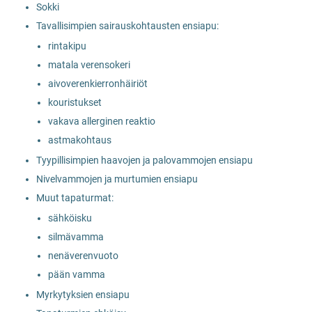
Sokki
Tavallisimpien sairauskohtausten ensiapu:
rintakipu
matala verensokeri
aivoverenkierronhäiriöt
kouristukset
vakava allerginen reaktio
astmakohtaus
Tyypillisimpien haavojen ja palovammojen ensiapu
Nivelvammojen ja murtumien ensiapu
Muut tapaturmat:
sähköisku
silmävamma
nenäverenvuoto
pään vamma
Myrkytyksien ensiapu