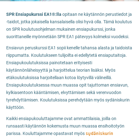
SPR Ensiapukurssi EA1®:lla
opitaan ne käytännön perustiedot ja
-taidot, jotka jokaisella kansalaisella olisi hyvä olla. Tämä koulutus
on SPR koulutusohjelman mukainen ensiapukurssi, jonka
suorittaneille myönnetään SPR EA1 pätevyys kolmeksi vuodeksi.
Ensiavun peruskurssi EA1 sopii kenelle tahansa alasta ja taidoista
riippumatta. Koulutukseen tulijoilta ei edellytetä ensiaputaitoja.
Ensiapukoulutuksissa painotetaan erityisesti
käytännönläheisyyttä ja harjoittelua teorian lisäksi. Myös
etäkoulutuksissa harjoitellaan kotoa löytyvillä välineillä.
Ensiapukoulutuksessa muun muassa opit tajuttoman ensiavun,
kylkiasentoon kääntämisen, elvyttämisen sekä verenvuodon
tyrehdyttämisen. Koulutuksissa perehdytään myös sydäniskurin
käyttöön.
Kaikki ensiapukouluttajamme ovat ammattilaisia, joilla on
runsaasti käytännön kokemusta muun muassa ensihoitotyön
sydäniskurin
parissa. Kouluttajamme opastavat myös