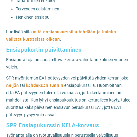
Tapaturmien ehkäisy
Terveyden edistäminen
Henkinen ensiapu
mitä ensiapukurssilla tehdään ja kuinka
Lue lisää siitä
valitset kursseista oikean
.
Ensiapukortin päivittäminen
Ensiaputaitoja on suositeltava kerrata vähintään kolmen vuoden
välein.
SPR myöntämän EA1 pätevyyden voi päivittää yhden kerran joko
neljän
kahdeksan tunnin
tai
ensiapukurssilla. Huomioithan,
että EA-pätevyyden tulee olla voimassa, jotta kertaaminen on
mahdollista. Kun lyhyt ensiapukoulutus on kertaalleen käyty, tulee
suorittaa kaksipäiväinen ensiavun peruskurssi EA1, jotta EA1
pätevyys pysyy voimassa.
SPR Ensiapukurssin KELA-korvaus
Työnantajalla on työturvallisuuslain perusteella velvollisuus