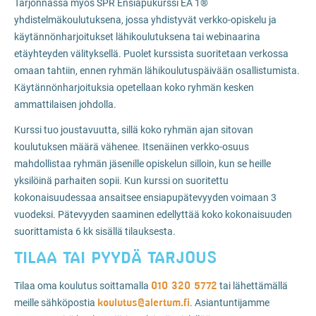
Tarjonnassa myös SPR Ensiapukurssi EA 1®
yhdistelmäkoulutuksena, jossa yhdistyvät verkko-opiskelu ja
käytännönharjoitukset lähikoulutuksena tai webinaarina
etäyhteyden välityksellä. Puolet kurssista suoritetaan verkossa
omaan tahtiin, ennen ryhmän lähikoulutuspäivään osallistumista.
Käytännönharjoituksia opetellaan koko ryhmän kesken
ammattilaisen johdolla.
Kurssi tuo joustavuutta, sillä koko ryhmän ajan sitovan
koulutuksen määrä vähenee. Itsenäinen verkko-osuus
mahdollistaa ryhmän jäsenille opiskelun silloin, kun se heille
yksilöinä parhaiten sopii. Kun kurssi on suoritettu
kokonaisuudessaa ansaitsee ensiapupätevyyden voimaan 3
vuodeksi. Pätevyyden saaminen edellyttää koko kokonaisuuden
suorittamista 6 kk sisällä tilauksesta.
TILAA TAI PYYDÄ TARJOUS
010 320 5772
Tilaa oma koulutus soittamalla
tai lähettämällä
koulutus@alertum.fi
meille sähköpostia
. Asiantuntijamme