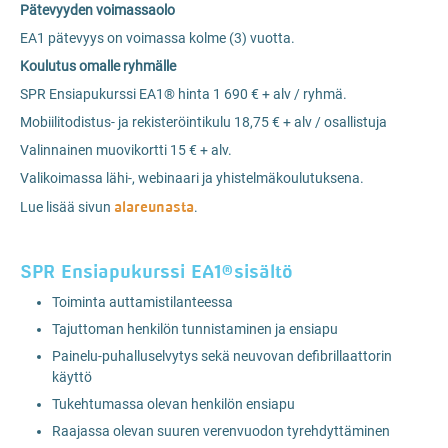
Pätevyyden voimassaolo
EA1 pätevyys on voimassa kolme (3) vuotta.
Koulutus omalle ryhmälle
SPR Ensiapukurssi EA1® hinta 1 690 € + alv / ryhmä.
Mobiilitodistus- ja rekisteröintikulu 18,75 € + alv / osallistuja
Valinnainen muovikortti 15 € + alv.
Valikoimassa lähi-, webinaari ja yhistelmäkoulutuksena.
alareunasta
Lue lisää sivun
.
SPR Ensiapukurssi EA1®sisältö
Toiminta auttamistilanteessa
Tajuttoman henkilön tunnistaminen ja ensiapu
Painelu-puhalluselvytys sekä neuvovan defibrillaattorin
käyttö
Tukehtumassa olevan henkilön ensiapu
Raajassa olevan suuren verenvuodon tyrehdyttäminen