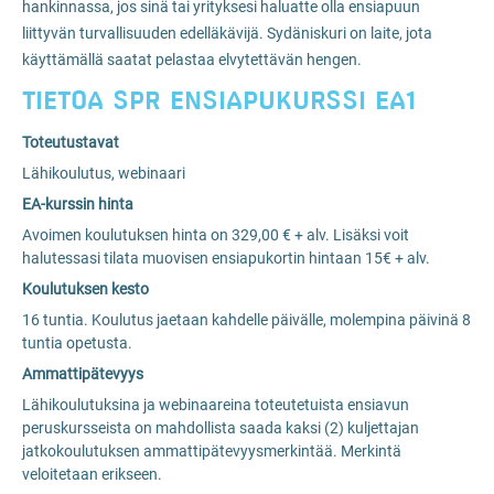
hankinnassa, jos sinä tai yrityksesi haluatte olla ensiapuun
liittyvän turvallisuuden edelläkävijä. Sydäniskuri on laite, jota
käyttämällä saatat pelastaa elvytettävän hengen.
TIETOA SPR ENSIAPUKURSSI EA1
Toteutustavat
Lähikoulutus, webinaari
EA-kurssin hinta
Avoimen koulutuksen hinta on 329,00 € + alv. Lisäksi voit
halutessasi tilata muovisen ensiapukortin hintaan 15€ + alv.
Koulutuksen kesto
16 tuntia. Koulutus jaetaan kahdelle päivälle, molempina päivinä 8
tuntia opetusta.
Ammattipätevyys
Lähikoulutuksina ja webinaareina toteutetuista ensiavun
peruskursseista on mahdollista saada kaksi (2) kuljettajan
jatkokoulutuksen ammattipätevyysmerkintää. Merkintä
veloitetaan erikseen.