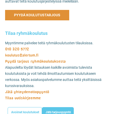
auttavat teitä koulutusjärjestelyissä mielellään.
PYYDÄ KOULUTUSTARJOUS
Tilaa ryhmäkoulutus
Myyntimme palvelee teitä ryhmäkoulutusten tilauksissa.
010 320 5772
koulutus@alertum.fi
Pyydä tarjous ryhmäkoulutuksesta
Alapuolelta löydät listauksen kaikille avoimista tulevista
koulutuksista ja voit tehdä ilmoittautumisen koulutukseen
verkossa. Myös asiakaspalvelumme auttaa teitä yksittäisissä
kurssivarauksissa.
Jätä yhteydenottopyyntö
Tilaa uutiskirjeemme
Avoimet koulutukset
Jätä tarjouspyyntö