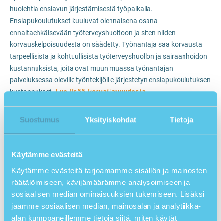
huolehtia ensiavun järjestämisestä työpaikalla.
Ensiapukoulutukset kuuluvat olennaisena osana
ennaltaehkäisevään työterveyshuoltoon ja siten niiden
korvauskelpoisuudesta on säädetty. Työnantaja saa korvausta
tarpeellisista ja kohtuullisista työterveyshuollon ja sairaanhoidon
kustannuksista, joita ovat muun muassa työnantajan
palveluksessa oleville työntekijöille järjestetyn ensiapukoulutuksen
Lue lisää korvattavuudesta
kustannukset.
.
Ensiapukoulutus ja kuljettajan
ammattipätevyys
Suostumus
Yksityiskohdat
Tietoja
Osa avoimista lähi- ja etätoteutuksina toteutettavista
kuudentoista tunnin ensiapukoulutuksista soveltuu osaksi
Käytämme evästeitä
kuorma- ja linja-autonkuljettajan ammattipätevyyden
Käytämme evästeitä tarjoamamme sisällön ja mainosten
jatkokoulutusta. Huomaat kuljettajille soveltuvan koulutuksen
räätälöimiseen, kävijämäärämme analysoimiseen ja
koulutushaun merkinnästä
Soveltuu myös kuljettajan
sosiaalisen median ominaisuuksien tukemiseen. Lisäksi
ammattipätevyyskoulutukseksi
.
jaamme sosiaalisen median, mainosalan ja analytiikka-
Kaksi päiväisestä ensiapukoulutuksesta saa kaksi
alan kumppaneillemme tietoja siitä, miten käytät