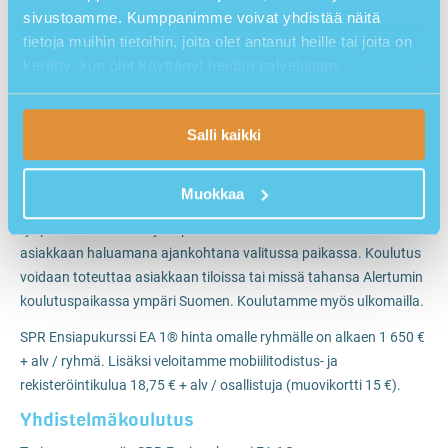
ammattipätevyysmerkintää Traficomin rekisteriin.
sivustoamme. Kumppanimme voivat yhdistää näitä
Ensiapukoulutuksesta myönnettävä ammattipätevyysmerkintä
tietoja muihin tietoihin, joita olet antanut heille tai joita on
on voimassa viisi (5) vuotta. Muihin kuljettajan
kerätty, kun olet käyttänyt heidän palvelujaan.
täällä
ammattipätevyyskoulutuksiin voit tutustua
.
SPR ENSIAPUKURSSIT OMALLE
Salli kaikki
RYHMÄLLE
Järjestämme ensiapukoulutuksia asiakkaidemme omille ryhmille.
Muokkaa
Koulutuksen sisällössä otetaan huomioon yrityksen toimiala,
työpaikan olosuhteet ja tapaturmariskit. Koulutus toteutetaan
asiakkaan haluamana ajankohtana valitussa paikassa. Koulutus
voidaan toteuttaa asiakkaan tiloissa tai missä tahansa Alertumin
koulutuspaikassa ympäri Suomen. Koulutamme myös ulkomailla.
SPR Ensiapukurssi EA 1® hinta omalle ryhmälle on alkaen 1 650 €
+ alv / ryhmä. Lisäksi veloitamme mobiilitodistus- ja
rekisteröintikulua 18,75 € + alv / osallistuja (muovikortti 15 €).
Yhdistelmäkoulutus