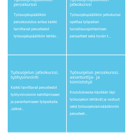
peruskurssi
jatkokurssi
Työsuojelupäällikön
Työsuojelupäällikön jatkokurssi
peruskoulutus antaa kaikki
opettaa työpaikan
tarvittavat perustiedot
turvallisuusjohtamisen
työsuojelupäällikön tehtäv...
periaatteet sekä hyvän t...
Työsuojelun jatkokurssi,
Työsuojelun peruskurssi,
työhyvinvointi
asiantuntija- ja
toimistotyö
Kaikki tarvittavat perustiedot
Koulutuksessa käydään läpi
työhyvinvoinnin kehittämiseen
työsuojelun tehtävät ja vastuut
ja parantamiseen työpaikalla.
sekä työsuojelulainsäädännön
Jatkok...
perusteet...