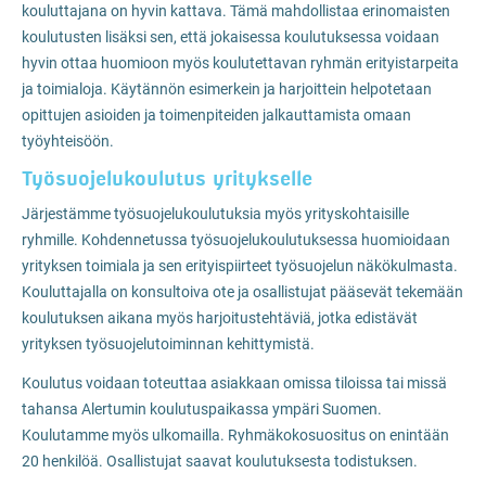
kouluttajana on hyvin kattava. Tämä mahdollistaa erinomaisten
koulutusten lisäksi sen, että jokaisessa koulutuksessa voidaan
hyvin ottaa huomioon myös koulutettavan ryhmän erityistarpeita
ja toimialoja. Käytännön esimerkein ja harjoittein helpotetaan
opittujen asioiden ja toimenpiteiden jalkauttamista omaan
työyhteisöön.
Työsuojelukoulutus yritykselle
Järjestämme työsuojelukoulutuksia myös yrityskohtaisille
ryhmille. Kohdennetussa työsuojelukoulutuksessa huomioidaan
yrityksen toimiala ja sen erityispiirteet työsuojelun näkökulmasta.
Kouluttajalla on konsultoiva ote ja osallistujat pääsevät tekemään
koulutuksen aikana myös harjoitustehtäviä, jotka edistävät
yrityksen työsuojelutoiminnan kehittymistä.
Koulutus voidaan toteuttaa asiakkaan omissa tiloissa tai missä
tahansa Alertumin koulutuspaikassa ympäri Suomen.
Koulutamme myös ulkomailla. Ryhmäkokosuositus on enintään
20 henkilöä. Osallistujat saavat koulutuksesta todistuksen.