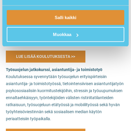
asiantuntija- ja toimistotyössä. Koulutuksessa käydään läpi
työsuojeluvaltuutetun, työsuojelun varavaltuutetun ja -
Salli kaikki
vastuuhenkilön tehtävät ja vastuut sekä työsuojelulainsäädännön
perusteet. Lisäksi koulutuksessa perehdytään hyvän
toimistotyöympäristön ominaisuuksiin ja tietokonetyön fyysisiin
Muokkaa
kuormitustekijöihin.
LUE LISÄÄ KOULUTUKSESTA >>
Työsuojelun jatkokurssi, asiantuntija- ja toimistotyö
Koulutuksessa syvennytään työsuojelun erityispiirteisiin
asiantuntija- ja toimistotyössä, tietointensiivisen asiantuntijatyön
psykososiaalisiin kuormitustekijöihin, stressin ja työuupumuksen
ennaltaehkäisyyn, työntekijöiden välisten ristiriitatilanteiden
ratkaisuun, työsuojeluun etätyössä ja mobiilityössä sekä hyvän
työyhteisöviestinnän sekä sosiaalisen median käytön
periaatteisiin työpaikalla.