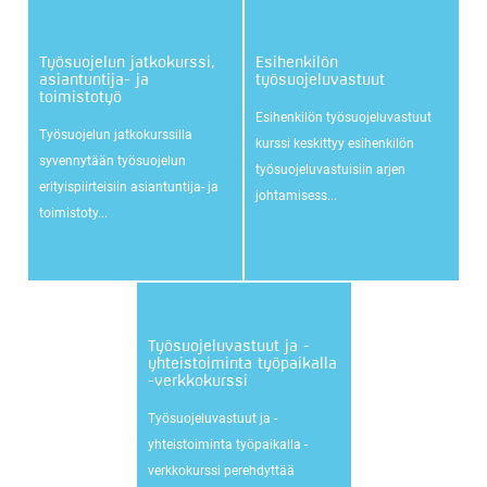
Työsuojelun jatkokurssi,
Esihenkilön
asiantuntija- ja
työsuojeluvastuut
toimistotyö
Esihenkilön työsuojeluvastuut
Työsuojelun jatkokurssilla
kurssi keskittyy esihenkilön
syvennytään työsuojelun
työsuojeluvastuisiin arjen
erityispiirteisiin asiantuntija- ja
johtamisess...
toimistoty...
Työsuojeluvastuut ja -
yhteistoiminta työpaikalla
-verkkokurssi
Työsuojeluvastuut ja -
yhteistoiminta työpaikalla -
verkkokurssi perehdyttää