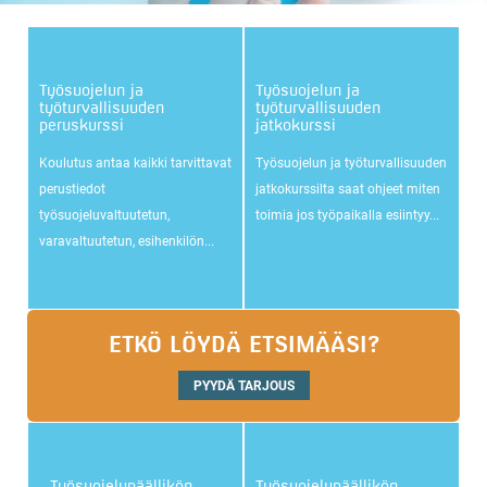
Työsuojelun ja
Työsuojelun ja
työturvallisuuden
työturvallisuuden
peruskurssi
jatkokurssi
Koulutus antaa kaikki tarvittavat
Työsuojelun ja työturvallisuuden
perustiedot
jatkokurssilta saat ohjeet miten
työsuojeluvaltuutetun,
toimia jos työpaikalla esiintyy...
varavaltuutetun, esihenkilön...
ETKÖ LÖYDÄ ETSIMÄÄSI?
PYYDÄ TARJOUS
Työsuojelupäällikön
Työsuojelupäällikön