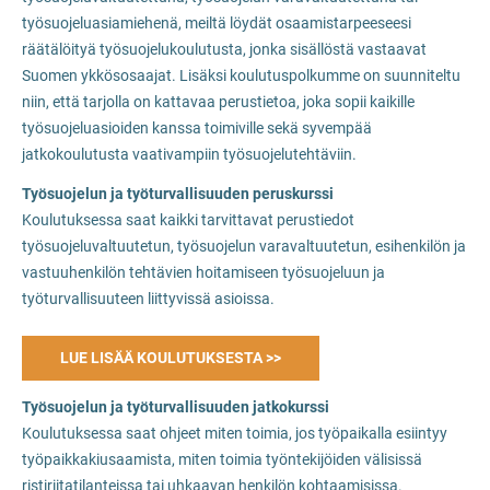
työsuojeluasiamiehenä, meiltä löydät osaamistarpeeseesi
räätälöityä työsuojelukoulutusta, jonka sisällöstä vastaavat
Suomen ykkösosaajat. Lisäksi koulutuspolkumme on suunniteltu
niin, että tarjolla on kattavaa perustietoa, joka sopii kaikille
työsuojeluasioiden kanssa toimiville sekä syvempää
jatkokoulutusta vaativampiin työsuojelutehtäviin.
Työsuojelun ja työturvallisuuden peruskurssi
Koulutuksessa saat kaikki tarvittavat perustiedot
työsuojeluvaltuutetun, työsuojelun varavaltuutetun, esihenkilön ja
vastuuhenkilön tehtävien hoitamiseen työsuojeluun ja
työturvallisuuteen liittyvissä asioissa.
LUE LISÄÄ KOULUTUKSESTA >>
Työsuojelun ja työturvallisuuden jatkokurssi
Koulutuksessa saat ohjeet miten toimia, jos työpaikalla esiintyy
työpaikkakiusaamista, miten toimia työntekijöiden välisissä
ristiriitatilanteissa tai uhkaavan henkilön kohtaamisissa.