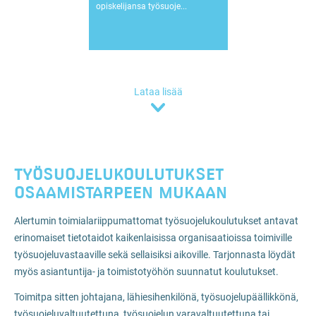
opiskelijansa työsuoje...
Lataa lisää
TYÖSUOJELUKOULUTUKSET
OSAAMISTARPEEN MUKAAN
Alertumin toimialariippumattomat työsuojelukoulutukset antavat
erinomaiset tietotaidot kaikenlaisissa organisaatioissa toimiville
työsuojeluvastaaville sekä sellaisiksi aikoville. Tarjonnasta löydät
myös asiantuntija- ja toimistotyöhön suunnatut koulutukset.
Toimitpa sitten johtajana, lähiesihenkilönä, työsuojelupäällikkönä,
työsuojeluvaltuutettuna, työsuojelun varavaltuutettuna tai