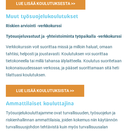
LUE LISÄÄ KOULUTUKSESTA >>
Muut työsuojelukoulutukset
Riskien arviointi -verkkokurssi
Työsuojeluvastuut ja -yhteistoiminta työpaikalla -verkkokurssi
Verkkokurssin voit suorittaa missä ja milloin haluat, omaan
tahtiisi, helposti ja joustavasti. Koulutuksen voi suorittaa
tietokoneella tai millä tahansa älylaitteella. Koulutus suoritetaan
kokonaisuudessaan verkossa, ja pääset suorittamaan sitä heti
tilattuasi koulutuksen.
LUE LISÄÄ KOULUTUKSISTA >>
Ammattilaiset kouluttajina
Työsuojelukouluttajamme ovat turvallisuuden, työsuojelun ja
riskienhallinnan ammattilaisia, joiden kokemus niin käytännön
turvallisuusjohdon tehtävistä kuin myös turvallisuusalan