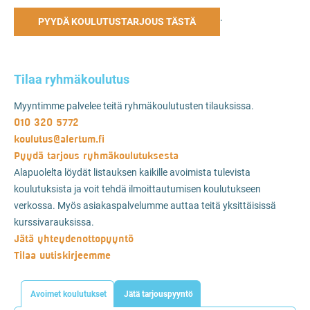
.
PYYDÄ KOULUTUSTARJOUS TÄSTÄ
Tilaa ryhmäkoulutus
Myyntimme palvelee teitä ryhmäkoulutusten tilauksissa.
010 320 5772
koulutus@alertum.fi
Pyydä tarjous ryhmäkoulutuksesta
Alapuolelta löydät listauksen kaikille avoimista tulevista
koulutuksista ja voit tehdä ilmoittautumisen koulutukseen
verkossa. Myös asiakaspalvelumme auttaa teitä yksittäisissä
kurssivarauksissa.
Jätä yhteydenottopyyntö
Tilaa uutiskirjeemme
Avoimet koulutukset
Jätä tarjouspyyntö