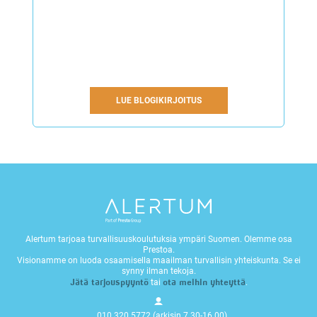
LUE BLOGIKIRJOITUS
Alertum tarjoaa turvallisuuskoulutuksia ympäri Suomen. Olemme osa
Prestoa.
Visionamme on luoda osaamisella maailman turvallisin yhteiskunta. Se ei
synny ilman tekoja.
Jätä tarjouspyyntö
ota meihin yhteyttä
tai
.
010 320 5772 (arkisin 7.30-16.00)