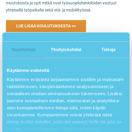
muutoksista ja opit mitkä ovat työsuojeluhenkilöiden vastuut
yhteisellä työpaikalla sekä etä- ja mobiilityössä.
LUE LISÄÄ KOULUTUKSESTA >>
Työsuojelun jatkokurssi, työhyvinvointi
Jatkokurssilta saat kaikki tarvittavat perustiedot työhyvinvoinnin
Suostumus
Yksityiskohdat
Tietoja
kehittämiseen ja parantamiseen työpaikalla. Kurssilla opit myös
mitkä ovat työsuojeluhenkilöstön tehtävät ja vastuut
työhyvinvoinnin edistämiseksi. Jatkokurssi soveltuu työsuojelun
Käytämme evästeitä
peruskurssin suorittaneelle syventäväksi koulutukseksi.
Käytämme evästeitä tarjoamamme sisällön ja mainosten
räätälöimiseen, kävijämäärämme analysoimiseen ja
LUE LISÄÄ KOULUTUKSESTA >>
sosiaalisen median ominaisuuksien tukemiseen. Lisäksi
jaamme sosiaalisen median, mainosalan ja analytiikka-
alan kumppaneillemme tietoja siitä, miten käytät
Alakohtaiset työsuojelukoulutukset
sivustoamme. Kumppanimme voivat yhdistää näitä
tietoja muihin tietoihin, joita olet antanut heille tai joita on
Työsuojelun peruskurssi, asiantuntija- ja toimistotyö
kerätty, kun olet käyttänyt heidän palvelujaan.
Koulutuksessa opitaan työsuojelun ja työturvallisuuden perusteet