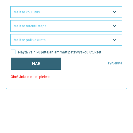
Valitse koulutus
Valitse toteutustapa
Valitse paikkakunta
Näytä vain kuljettajan ammattipätevyyskoulutukset
HAE
Tyhjennä
Oho! Jotain meni pieleen.