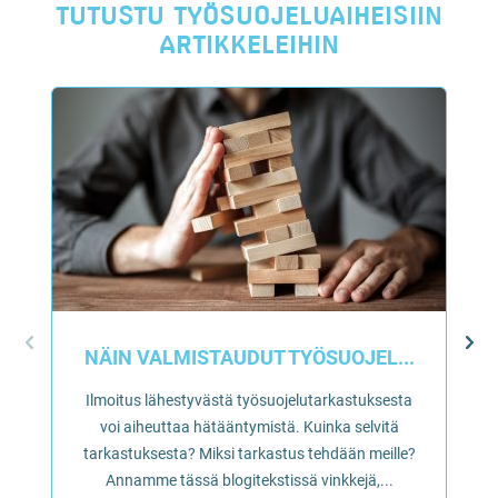
TUTUSTU TYÖSUOJELUAIHEISIIN
ARTIKKELEIHIN
NÄIN VALMISTAUDUT TYÖSUOJEL...
Ilmoitus lähestyvästä työsuojelutarkastuksesta
voi aiheuttaa hätääntymistä. Kuinka selvitä
tarkastuksesta? Miksi tarkastus tehdään meille?
Annamme tässä blogitekstissä vinkkejä,...