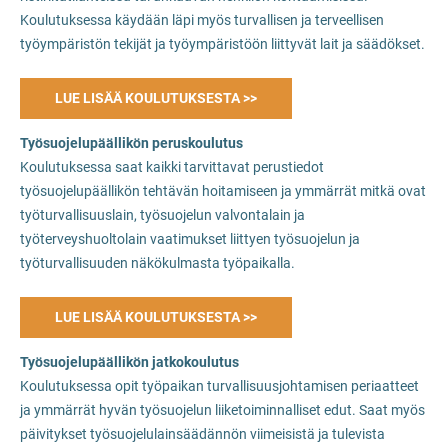
Koulutuksessa käydään läpi myös turvallisen ja terveellisen
työympäristön tekijät ja työympäristöön liittyvät lait ja säädökset.
LUE LISÄÄ KOULUTUKSESTA >>
Työsuojelupäällikön peruskoulutus
Koulutuksessa saat kaikki tarvittavat perustiedot
työsuojelupäällikön tehtävän hoitamiseen ja ymmärrät mitkä ovat
työturvallisuuslain, työsuojelun valvontalain ja
työterveyshuoltolain vaatimukset liittyen työsuojelun ja
työturvallisuuden näkökulmasta työpaikalla.
LUE LISÄÄ KOULUTUKSESTA >>
Työsuojelupäällikön jatkokoulutus
Koulutuksessa opit työpaikan turvallisuusjohtamisen periaatteet
ja ymmärrät hyvän työsuojelun liiketoiminnalliset edut. Saat myös
päivitykset työsuojelulainsäädännön viimeisistä ja tulevista